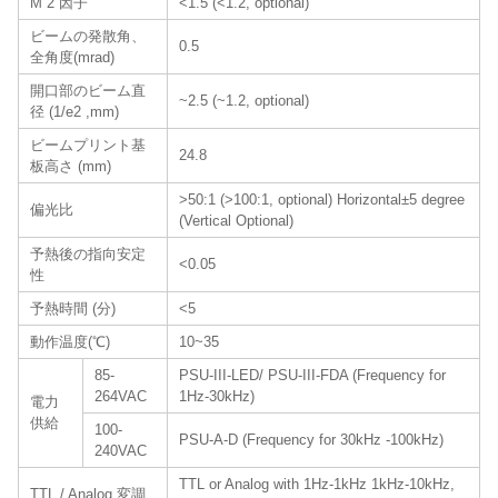
M 2 因子
<1.5 (<1.2, optional)
ビームの発散角、
0.5
全角度(mrad)
開口部のビーム直
~2.5 (~1.2, optional)
径 (1/e2 ,mm)
ビームプリント基
24.8
板高さ (mm)
>50:1 (>100:1, optional) Horizontal±5 degree
偏光比
(Vertical Optional)
予熱後の指向安定
<0.05
性
予熱時間 (分)
<5
動作温度(℃)
10~35
85-
PSU-III-LED/ PSU-III-FDA (Frequency for
264VAC
1Hz-30kHz)
電力
供給
100-
PSU-A-D (Frequency for 30kHz -100kHz)
240VAC
TTL or Analog with 1Hz-1kHz 1kHz-10kHz,
TTL / Analog 変調