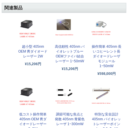
関連製品
超小型 405nm
高信頼性 405nm バ
操作簡単 405nm 長
OEM 靑ダイオード
イオレットブルー
いコヒーレント長
レーザー 2W
OEMファイバ結合
ダイオードレーザ
レーザー 1~50mW
モジュール
¥15,206円
1~50mW
¥15,206円
¥598,000円
低コスト操作簡単
調節可能な焦点と
特別な安全設計
405nm OEM 靑ダ
発散 405nm 青紫色
405nm バイオレッ
イオードレーザー
レーザ 1~300mW
トレーザーポイン