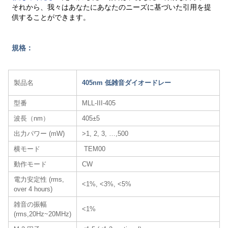
それから、我々はあなたにあなたのニーズに基づいた引用を提
供することができます。
規格：
製品名
405nm 低雑音ダイオードレー
型番
MLL-III-405
波長（nm）
405±5
出力パワー (mW)
>1, 2, 3, …,500
横モード
TEM00
動作モード
CW
電力安定性 (rms,
<1%, <3%, <5%
over 4 hours)
雑音の振幅
<1%
(rms,20Hz~20MHz)