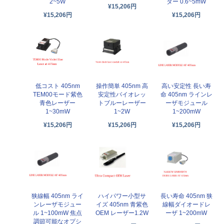
2~5W
ター 0.6~5mW
¥15,206円
¥15,206円
¥15,206円
低コスト 405nm
操作簡単 405nm 高
高い安定性 長い寿
TEM00モード紫色
安定性バイオレッ
命 405nm ラインレ
青色レーザー
トブルーレーザー
ーザモジュール
1~30mW
1~2W
1~200mW
¥15,206円
¥15,206円
¥15,206円
狭線幅 405nm ライ
長い寿命 405nm 狭
ハイパワー小型サ
ンレーザモジュー
線幅ダイオードレ
イズ 405nm 青紫色
ル 1~100mW 焦点
ーザ 1~200mW
OEM レーザー1.2W
調節可能なオプシ