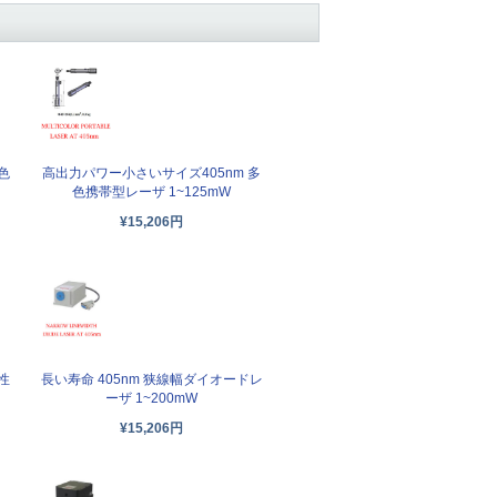
色
高出力パワー小さいサイズ405nm 多
色携帯型レーザ 1~125mW
¥15,206円
性
長い寿命 405nm 狭線幅ダイオードレ
ーザ 1~200mW
¥15,206円