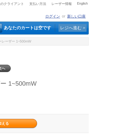
English
社のクライアント
支払い方法
レーザー情報
ログイン
or
新しい口座
あなたのカートは空です
レジへ進む
レーザー 1~500mW
次へ
 1~500mW