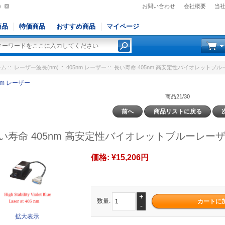
)
お問い合わせ
会社概要
当
商品
特価商品
おすすめ商品
マイページ
ーム
::
レーザー波長(nm)
::
405nm レーザー
:: 長い寿命 405nm 高安定性バイオレットブルー
nm レーザー
商品21/30
前へ
商品リストに戻る
い寿命 405nm 高安定性バイオレットブルーレーザー
価格:
¥15,206円
+
数量.
-
拡大表示