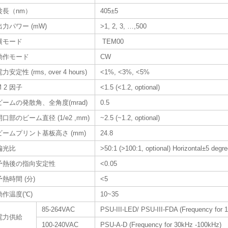
波長（nm）
405±5
出力パワー (mW)
>1, 2, 3, …,500
横モード
TEM00
動作モード
CW
力安定性 (rms, over 4 hours)
<1%, <3%, <5%
M 2 因子
<1.5 (<1.2, optional)
ビームの発散角、全角度(mrad)
0.5
開口部のビーム直径 (1/e2 ,mm)
~2.5 (~1.2, optional)
ビームプリント基板高さ (mm)
24.8
偏光比
>50:1 (>100:1, optional) Horizontal±5 degree
予熱後の指向安定性
<0.05
予熱時間 (分)
<5
動作温度(℃)
10~35
85-264VAC
PSU-III-LED/ PSU-III-FDA (Frequency for 
電力供給
100-240VAC
PSU-A-D (Frequency for 30kHz -100kHz)