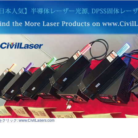
クリック: www.CivilLasers.com