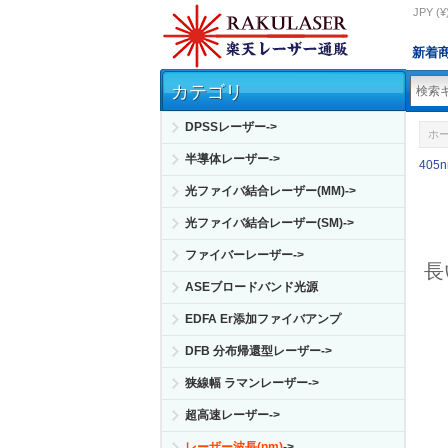
JPY (¥
新着
カテゴリ
DPSSレーザー->
ホ
半導体レーザー->
405
光ファイバ結合レーザー(MM)->
光ファイバ結合レーザー(SM)->
ファイバーレーザー->
長
ASEブロードバンド光源
EDFA Er添加ファイバアンプ
DFB 分布帰還型レーザー->
狭線幅 ラマンレーザー->
超高速レーザー->
レーザー波長(nm)
->