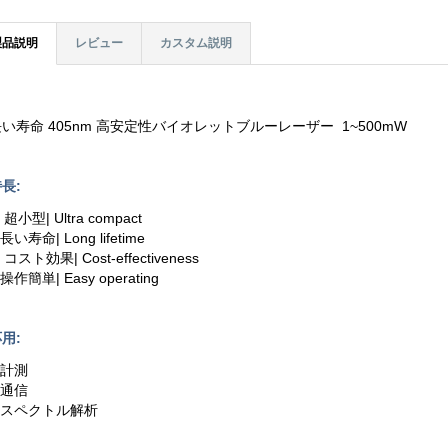
製品説明
レビュー
カスタム説明
長い寿命 405nm 高安定性バイオレットブルーレーザー 1~500mW
長:
. 超小型| Ultra compact
.長い寿命| Long lifetime
. コスト効果| Cost-effectiveness
.操作簡単| Easy operating
用:
.計測
.通信
3.スペクトル解析