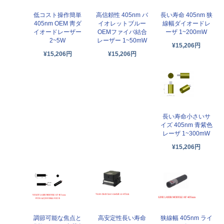
低コスト操作簡単
高信頼性 405nm バ
長い寿命 405nm 狭
405nm OEM 靑ダ
イオレットブルー
線幅ダイオードレ
イオードレーザー
OEMファイバ結合
ーザ 1~200mW
2~5W
レーザー 1~50mW
¥15,206円
¥15,206円
¥15,206円
長い寿命小さいサ
イズ 405nm 青紫色
レーザ 1~300mW
¥15,206円
調節可能な焦点と
高安定性長い寿命
狭線幅 405nm ライ