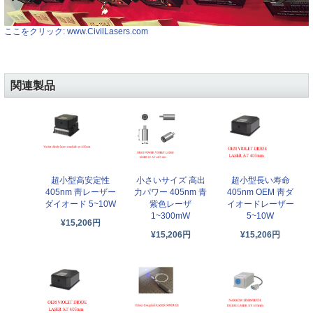
ここをクリック: www.CivilLasers.com
関連製品
超小型高安定性
小さいサイズ 高出
超小型長い寿命
405nm 靑レーザー
力パワー 405nm 青
405nm OEM 靑ダ
ダイオード 5~10W
紫色レーザ
イオードレーザー
1~300mW
5~10W
¥15,206円
¥15,206円
¥15,206円