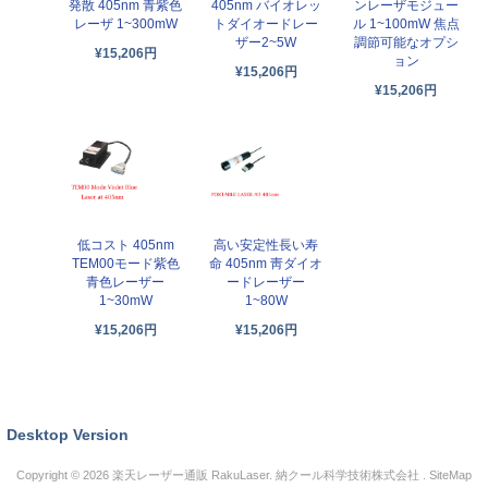
発散 405nm 青紫色
405nm バイオレッ
ンレーザモジュー
レーザ 1~300mW
トダイオードレー
ル 1~100mW 焦点
ザー2~5W
調節可能なオプシ
¥15,206円
ョン
¥15,206円
¥15,206円
低コスト 405nm
高い安定性長い寿
TEM00モード紫色
命 405nm 靑ダイオ
青色レーザー
ードレーザー
1~30mW
1~80W
¥15,206円
¥15,206円
Desktop Version
Copyright © 2026
楽天レーザー通販 RakuLaser
. 納クール科学技術株式会社 .
SiteMap