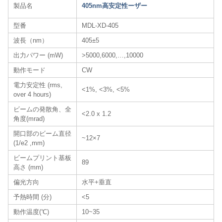
製品名
405nm高安定性ーザー
型番
MDL-XD-405
波長（nm）
405±5
出力パワー (mW)
>5000,6000,…,10000
動作モード
CW
電力安定性 (rms,
<1%, <3%, <5%
over 4 hours)
ビームの発散角、全
<2.0 x 1.2
角度(mrad)
開口部のビーム直径
~12×7
(1/e2 ,mm)
ビームプリント基板
89
高さ (mm)
偏光方向
水平+垂直
予熱時間 (分)
<5
動作温度(℃)
10~35