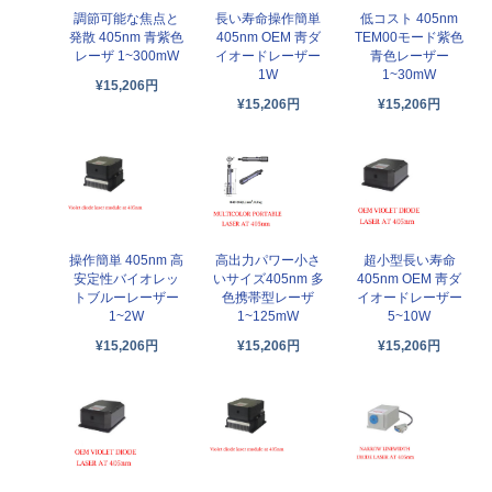
調節可能な焦点と
長い寿命操作簡単
低コスト 405nm
発散 405nm 青紫色
405nm OEM 靑ダ
TEM00モード紫色
レーザ 1~300mW
イオードレーザー
青色レーザー
1W
1~30mW
¥15,206円
¥15,206円
¥15,206円
操作簡単 405nm 高
高出力パワー小さ
超小型長い寿命
安定性バイオレッ
いサイズ405nm 多
405nm OEM 靑ダ
トブルーレーザー
色携帯型レーザ
イオードレーザー
1~2W
1~125mW
5~10W
¥15,206円
¥15,206円
¥15,206円