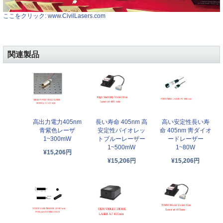
ここをクリック: www.CivilLasers.com
関連製品
高出力電力405nm
長い寿命 405nm 高
高い安定性長い寿
青紫色レーザ
安定性バイオレッ
命 405nm 靑ダイオ
1~300mW
トブルーレーザー
ードレーザー
1~500mW
1~80W
¥15,206円
¥15,206円
¥15,206円