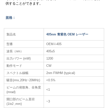
供することができます。
規格：
製品名
405nm 青紫色 OEM レーザー
型番
OEM-I-405
波長（nm）
405±5
出力パワー (mW)
1200
動作モード
CW
スペクトル線幅
2nm FWHM (typical)
騒音(rms,20Hz~20MHz)
<0.5%
ビームの発散角、全角度
<1
(mrad)
開口部のビーム直径
~3
(1/e2 ,mm)