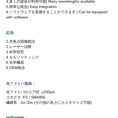
4.多くの波長が利用可能| Many wavelengths available
5.簡単な統合| Easy integration
6.ソフトウェアを装備することができます | Can be equipped
with software
応用:
1.共焦点顕微鏡法
2.レーザー治療
3.科学研究
4.セルソーティング
5.光学機器
6.OEM統合
光ファイバ規格：
光ファイバのコア径: ≥200μm
コネクタ :FC / SMA905
繊維長 : 1m /2m (その他の長さにカスタマイズ可能)