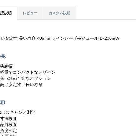
製品説明
レビュー
カスタム説明
い安定性 長い寿命 405nm ラインレーザモジュール 1~200mW
長:
.狭線幅
2.軽量でコンパクトなデザイン
3.焦点調節可能なオプション
4.高い安定性、長い寿命
用:
1.3Dスキャンと測定
.寸法検査
.品質検査
.角度測定