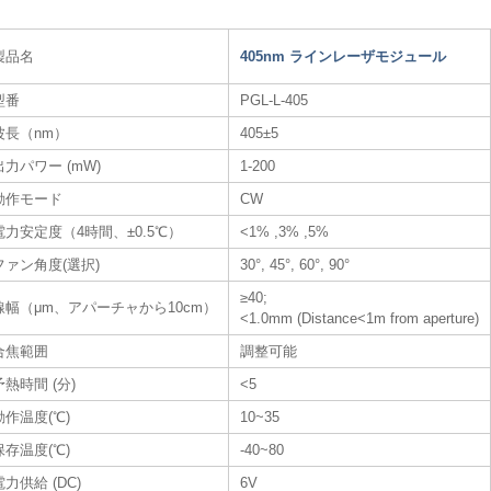
製品名
405nm ラインレーザモジュール
型番
PGL-L-405
波長（nm）
405±5
出力パワー (mW)
1-200
動作モード
CW
電力安定度（4時間、±0.5℃）
<1% ,3% ,5%
ファン角度(選択)
30°, 45°, 60°, 90°
≥40;
線幅（μm、アパーチャから10cm）
<1.0mm (Distance<1m from aperture)
合焦範囲
調整可能
予熱時間 (分)
<5
動作温度(℃)
10~35
保存温度(℃)
-40~80
電力供給 (DC)
6V