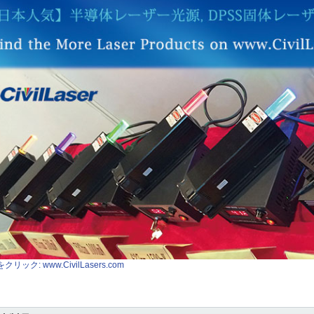
クリック: www.CivilLasers.com