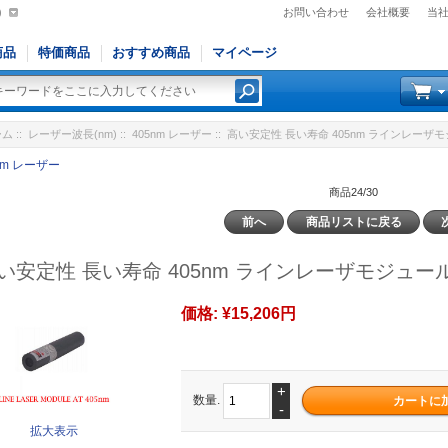
)
お問い合わせ
会社概要
当
商品
特価商品
おすすめ商品
マイページ
ーム
::
レーザー波長(nm)
::
405nm レーザー
:: 高い安定性 長い寿命 405nm ラインレーザモ
nm レーザー
商品24/30
前へ
商品リストに戻る
い安定性 長い寿命 405nm ラインレーザモジュール 
価格:
¥15,206円
+
数量.
-
拡大表示