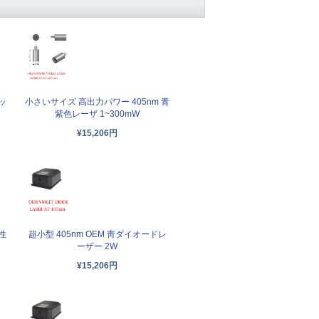
ッ
小さいサイズ 高出力パワー 405nm 青
紫色レーザ 1~300mW
¥15,206円
性
超小型 405nm OEM 靑ダイオードレ
ーザー 2W
¥15,206円