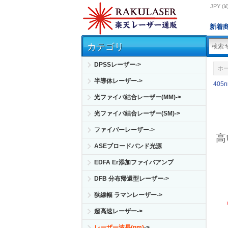
JPY (¥
新着
カテゴリ
DPSSレーザー->
ホ
半導体レーザー->
405
光ファイバ結合レーザー(MM)->
光ファイバ結合レーザー(SM)->
ファイバーレーザー->
高
ASEブロードバンド光源
EDFA Er添加ファイバアンプ
DFB 分布帰還型レーザー->
狭線幅 ラマンレーザー->
超高速レーザー->
レーザー波長(nm)
->