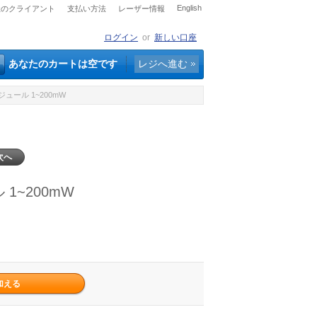
English
社のクライアント
支払い方法
レーザー情報
ログイン
or
新しい口座
あなたのカートは空です
レジへ進む
ジュール 1~200mW
次へ
1~200mW