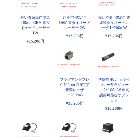
長い寿命操作簡単
超小型 405nm
長い寿命 405nm 狭
405nm OEM 靑ダ
OEM 靑ダイオード
線幅ダイオードレ
イオードレーザー
レーザー 2W
ーザ 1~200mW
1W
¥15,206円
¥15,206円
¥15,206円
プラグアンドプレ
狭線幅 405nm ライ
イ 405nm 高安定性
ンレーザモジュー
青紫レーザ
ル 1~100mW 焦点
1~200mW
調節可能なオプシ
ョン
¥15,206円
¥15,206円