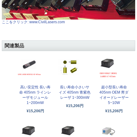
ここをクリック: www.CivilLasers.com
関連製品
高い安定性 長い寿
長い寿命小さいサ
超小型長い寿命
命 405nm ラインレ
イズ 405nm 青紫色
405nm OEM 靑ダ
ーザモジュール
レーザ 1~300mW
イオードレーザー
1~200mW
5~10W
¥15,206円
¥15,206円
¥15,206円