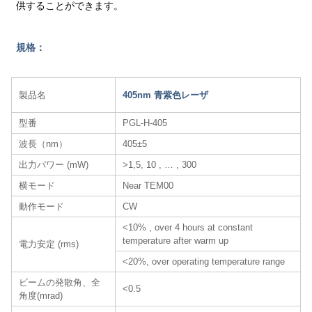
供することができます。
規格：
製品名
405nm 青紫色レーザ
型番
PGL-H-405
波長（nm）
405±5
出力パワー (mW)
>1,5, 10 , … , 300
横モード
Near TEM00
動作モード
CW
<10% , over 4 hours at constant
temperature after warm up
電力安定 (rms)
<20%, over operating temperature range
ビームの発散角、全
<0.5
角度(mrad)