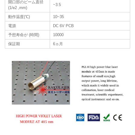
開口部のビーム直径
~3.5
(1/e2 ,mm)
動作温度(℃)
10~35
電源
DC 6V PCB
予想寿命が (時間)
10000
保証期
6ヵ月