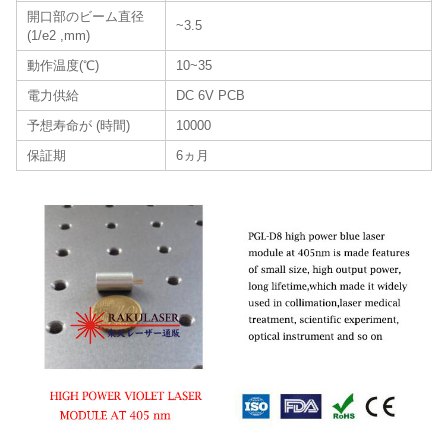
開口部のビーム直径
~3.5
(1/e2 ,mm)
動作温度(℃)
10~35
電力供給
DC 6V PCB
予想寿命が (時間)
10000
保証期
6ヵ月