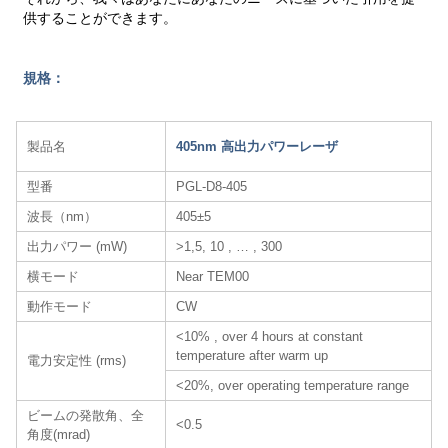
供することができます。
規格：
製品名
405nm 高出力パワーレーザ
型番
PGL-D8-405
波長（nm）
405±5
出力パワー (mW)
>1,5, 10 , … , 300
横モード
Near TEM00
動作モード
CW
<10% , over 4 hours at constant
temperature after warm up
電力安定性 (rms)
<20%, over operating temperature range
ビームの発散角、全
<0.5
角度(mrad)