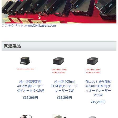
ここをクリック: www.CivilLasers.com
関連製品
超小型高安定性
超小型 405nm
低コスト操作簡単
405nm 靑レーザー
OEM 靑ダイオード
405nm OEM 靑ダ
ダイオード 5~10W
レーザー 2W
イオードレーザー
2~5W
¥15,206円
¥15,206円
¥15,206円