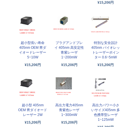
¥15,206円
超小型長い寿命
プラグアンドプレ
特別な安全設計
405nm OEM 靑ダ
イ 405nm 高安定性
405nm バイオレッ
イオードレーザー
青紫レーザ
トレーザーポイン
5~10W
1~200mW
ター 0.6~5mW
¥15,206円
¥15,206円
¥15,206円
超小型 405nm
高出力電力405nm
高出力パワー小さ
OEM 靑ダイオード
青紫色レーザ
いサイズ405nm 多
レーザー 2W
1~300mW
色携帯型レーザ
1~125mW
¥15,206円
¥15,206円