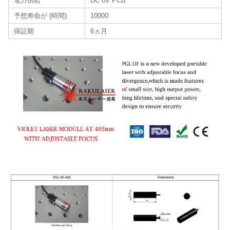
電力供給
DC 6V PCB
予想寿命が (時間)
10000
保証期
6ヵ月