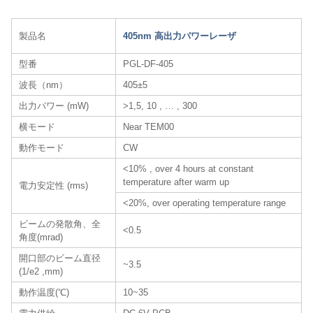
製品名
405nm 高出力パワーレーザ
型番
PGL-DF-405
波長（nm）
405±5
出力パワー (mW)
>1,5, 10 , … , 300
横モード
Near TEM00
動作モード
CW
<10% , over 4 hours at constant
temperature after warm up
電力安定性 (rms)
<20%, over operating temperature range
ビームの発散角、全
<0.5
角度(mrad)
開口部のビーム直径
~3.5
(1/e2 ,mm)
動作温度(℃)
10~35