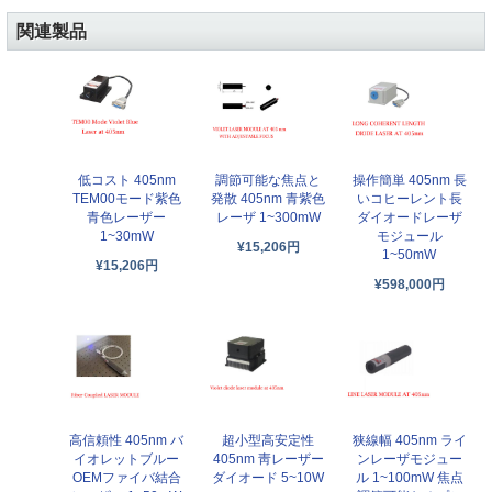
関連製品
低コスト 405nm
調節可能な焦点と
操作簡単 405nm 長
TEM00モード紫色
発散 405nm 青紫色
いコヒーレント長
青色レーザー
レーザ 1~300mW
ダイオードレーザ
1~30mW
モジュール
¥15,206円
1~50mW
¥15,206円
¥598,000円
高信頼性 405nm バ
超小型高安定性
狭線幅 405nm ライ
イオレットブルー
405nm 靑レーザー
ンレーザモジュー
OEMファイバ結合
ダイオード 5~10W
ル 1~100mW 焦点