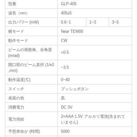
型番
GLP-405
波長（nm）
405±5
出力パワー (mW)
0.6~1
1~3
3~5
横モード
Near TEM00
動作モード
CW
ビームの発散角、全角度
<0.5
(mrad)
開口部のビーム直径 (1/e2
~3.5
,mm)
動作温度(℃)
0~40
スイッチ
プッシュボタン
表面の色
黒
消費電力
DC 3V
2×AAA 1.5V アルカリ電池(含まれて
電力供給
いません)
予想寿命が (時間)
5000