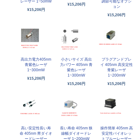
レーザー 1~50mW
調節可能なオプシ
¥15,206円
ョン
¥15,206円
¥15,206円
高出力電力405nm
小さいサイズ 高出
プラグアンドプレ
青紫色レーザ
力パワー 405nm 青
イ 405nm 高安定性
1~300mW
紫色レーザ
青紫レーザ
1~300mW
1~200mW
¥15,206円
¥15,206円
¥15,206円
高い安定性長い寿
長い寿命 405nm 狭
操作簡単 405nm 高
命 405nm 靑ダイオ
線幅ダイオードレ
安定性バイオレッ
ードレーザー
ーザ 1~200mW
トブルーレーザー