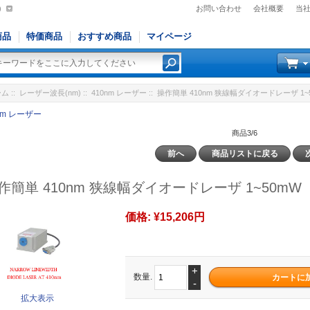
)
お問い合わせ
会社概要
当
商品
特価商品
おすすめ商品
マイページ
ーム
::
レーザー波長(nm)
::
410nm レーザー
:: 操作簡単 410nm 狭線幅ダイオードレーザ 1~
nm レーザー
商品3/6
前へ
商品リストに戻る
作簡単 410nm 狭線幅ダイオードレーザ 1~50mW
価格:
¥15,206円
+
数量.
-
拡大表示