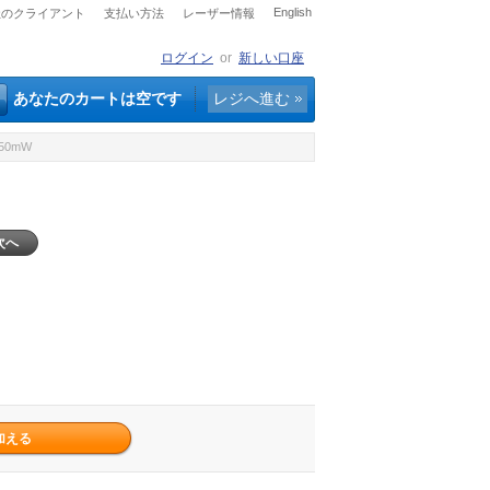
English
社のクライアント
支払い方法
レーザー情報
ログイン
or
新しい口座
あなたのカートは空です
レジへ進む
50mW
次へ