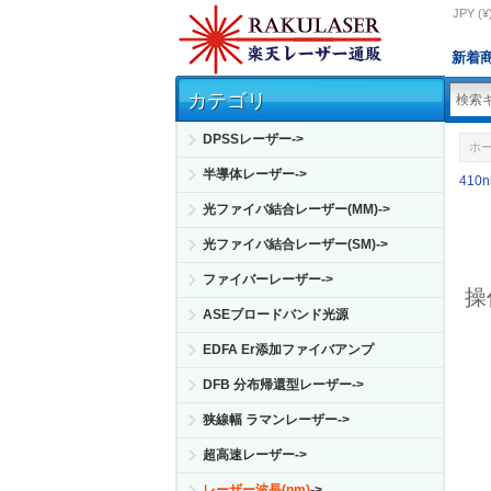
JPY (¥
新着
カテゴリ
DPSSレーザー->
ホ
半導体レーザー->
410
光ファイバ結合レーザー(MM)->
光ファイバ結合レーザー(SM)->
ファイバーレーザー->
操
ASEブロードバンド光源
EDFA Er添加ファイバアンプ
DFB 分布帰還型レーザー->
狭線幅 ラマンレーザー->
超高速レーザー->
レーザー波長(nm)
->