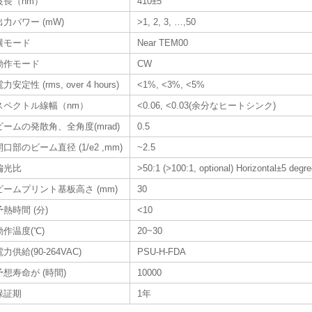
波長（nm）
410±5
出力パワー (mW)
>1, 2, 3, …,50
横モード
Near TEM00
動作モード
CW
力安定性 (rms, over 4 hours)
<1%, <3%, <5%
スペクトル線幅（nm）
<0.06, <0.03(余分なヒートシンク)
ビームの発散角、全角度(mrad)
0.5
開口部のビーム直径 (1/e2 ,mm)
~2.5
偏光比
>50:1 (>100:1, optional) Horizontal±5 degree
ビームプリント基板高さ (mm)
30
予熱時間 (分)
<10
動作温度(℃)
20~30
電力供給(90-264VAC)
PSU-H-FDA
予想寿命が (時間)
10000
保証期
1年