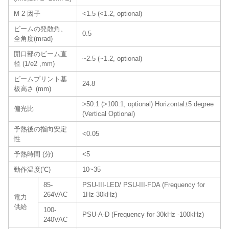
M 2 因子
<1.5 (<1.2, optional)
ビームの発散角、
0.5
全角度(mrad)
開口部のビーム直
~2.5 (~1.2, optional)
径 (1/e2 ,mm)
ビームプリント基
24.8
板高さ (mm)
>50:1 (>100:1, optional) Horizontal±5 degree
偏光比
(Vertical Optional)
予熱後の指向安定
<0.05
性
予熱時間 (分)
<5
動作温度(℃)
10~35
85-
PSU-III-LED/ PSU-III-FDA (Frequency for
264VAC
1Hz-30kHz)
電力
供給
100-
PSU-A-D (Frequency for 30kHz -100kHz)
240VAC