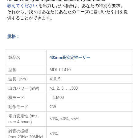
教えてください
,を出力したい場合は、あなたの特別な要求。
それから、我々はあなたにあなたのニーズに基づいた引用を提
供することができます。
規格：
製品名
405nm高安定性ーザー
型番
MDL-III-410
波長（nm）
410±5
出力パワー (mW)
>1, 2, 3, …,300
横モード
TEM00
動作モード
CW
電力安定性 (rms,
<1%, <3%, <5%
over 4 hours)
雑音の振幅
<1%
(rms,20Hz~20MHz)