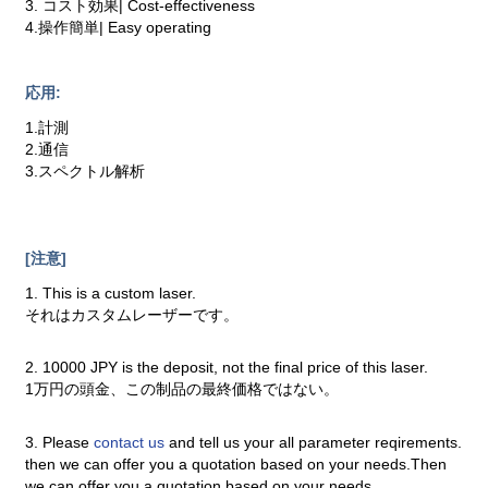
3. コスト効果| Cost-effectiveness
4.操作簡単| Easy operating
応用:
1.計測
2.通信
3.スペクトル解析
[注意]
1. This is a custom laser.
それはカスタムレーザーです。
2. 10000 JPY is the deposit, not the final price of this laser.
1万円の頭金、この制品の最終価格ではない。
3. Please
contact us
and tell us your all parameter reqirements.
then we can offer you a quotation based on your needs.Then
we can offer you a quotation based on your needs.