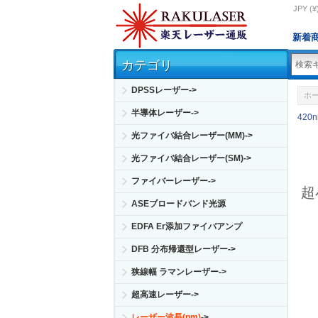
JPY (¥
新着
カテゴリ
DPSSレーザー->
ホ
半導体レーザー->
420
光ファイバ結合レーザー(MM)->
光ファイバ結合レーザー(SM)->
ファイバーレーザー->
超
ASEブロードバンド光源
EDFA Er添加ファイバアンプ
DFB 分布帰還型レーザー->
狭線幅 ラマンレーザー->
超高速レーザー->
レーザー波長(nm)
->