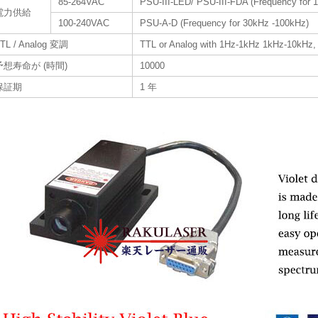
85-264VAC
PSU-III-LED/ PSU-III-FDA (Frequency for 
電力供給
100-240VAC
PSU-A-D (Frequency for 30kHz -100kHz)
TL / Analog 変調
TTL or Analog with 1Hz-1kHz 1kHz-10kHz,
予想寿命が (時間)
10000
保証期
1 年