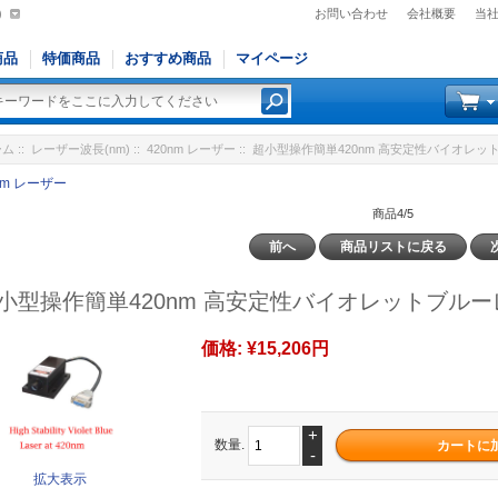
)
お問い合わせ
会社概要
当
商品
特価商品
おすすめ商品
マイページ
ーム
::
レーザー波長(nm)
::
420nm レーザー
:: 超小型操作簡単420nm 高安定性バイオレット
nm レーザー
商品4/5
前へ
商品リストに戻る
小型操作簡単420nm 高安定性バイオレットブルーレ
価格:
¥15,206円
+
数量.
-
拡大表示