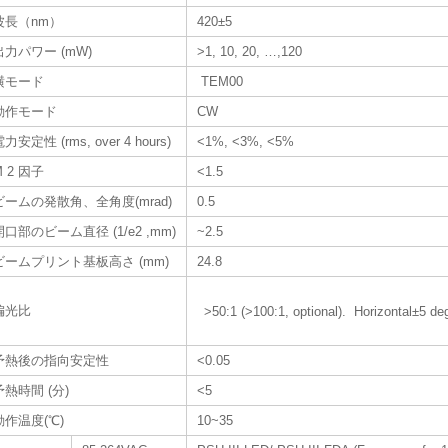
波長（nm）
420±5
出力パワー (mW)
>1, 10, 20, …,120
横モード
TEM00
動作モード
CW
力安定性 (rms, over 4 hours)
<1%, <3%, <5%
M 2 因子
<1.5
ビームの発散角、全角度(mrad)
0.5
開口部のビーム直径 (1/e2 ,mm)
~2.5
ビームプリント基板高さ (mm)
24.8
偏光比
>50:1 (>100:1, optional). Horizontal±5 deg
予熱後の指向安定性
<0.05
予熱時間 (分)
<5
動作温度(℃)
10~35