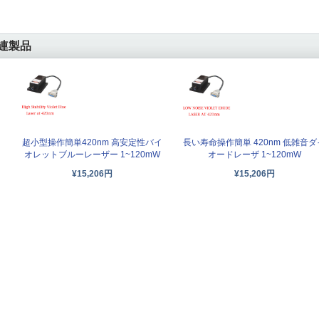
連製品
超小型操作簡単420nm 高安定性バイ
長い寿命操作簡単 420nm 低雑音ダ
オレットブルーレーザー 1~120mW
オードレーザ 1~120mW
¥15,206円
¥15,206円