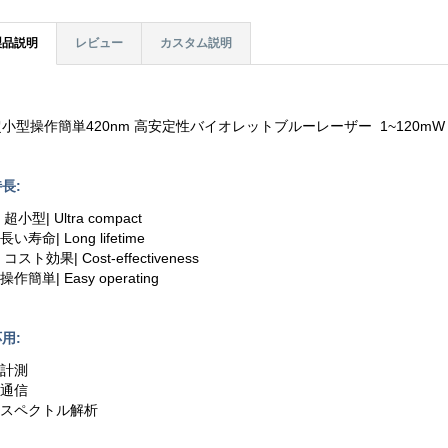
製品説明
レビュー
カスタム説明
超小型操作簡単420nm 高安定性バイオレットブルーレーザー 1~120mW
長:
. 超小型| Ultra compact
.長い寿命| Long lifetime
. コスト効果| Cost-effectiveness
.操作簡単| Easy operating
用:
.計測
.通信
3.スペクトル解析