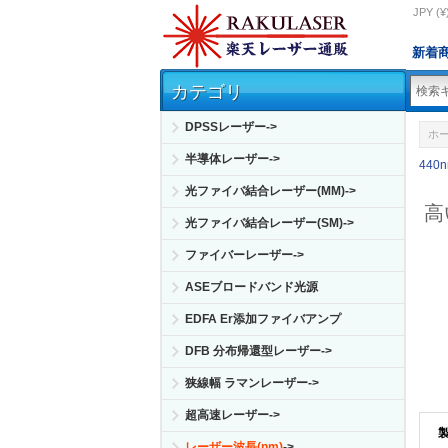
JPY (¥
新着
カテゴリ
DPSSレーザー->
ホ
半導体レーザー->
440
光ファイバ結合レーザー(MM)->
高
光ファイバ結合レーザー(SM)->
ファイバーレーザー->
ASEブロードバンド光源
EDFA Er添加ファイバアンプ
DFB 分布帰還型レーザー->
狭線幅 ラマンレーザー->
超高速レーザー->
レーザー波長(nm)
->