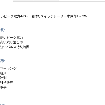
高いピーク電力440nm 固体Qスイッチレーザー水冷却1 ~ 2W
長:
1.高いピーク電力
2.高い繰り返し率
3.短いパルス持続時間
用:
1.マーキング
.彫刻
.計測
.科学研究
.軍事