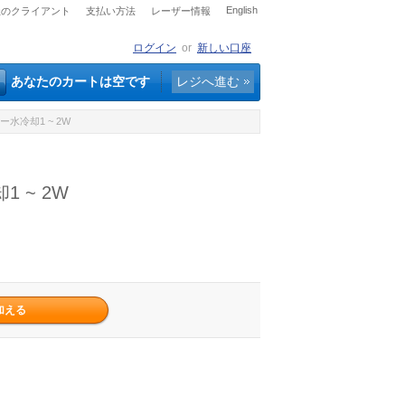
English
社のクライアント
支払い方法
レーザー情報
ログイン
or
新しい口座
あなたのカートは空です
レジへ進む
水冷却1 ~ 2W
 ~ 2W