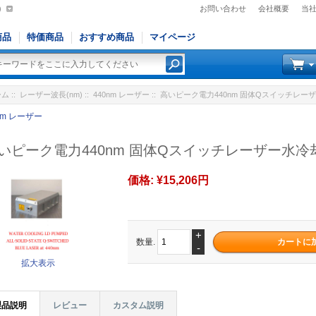
)
お問い合わせ
会社概要
当
商品
特価商品
おすすめ商品
マイページ
ーム
::
レーザー波長(nm)
::
440nm レーザー
:: 高いピーク電力440nm 固体Qスイッチレーザー
nm レーザー
いピーク電力440nm 固体Qスイッチレーザー水冷却1
価格:
¥15,206円
+
数量.
-
拡大表示
製品説明
レビュー
カスタム説明