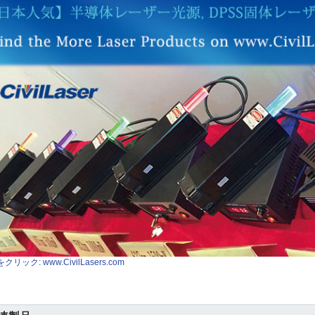
クリック: www.CivilLasers.com