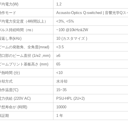
平均電力(W)
1,2
動作モード
Acousto-Optics Q-switched | 音響光学
平均電力安定度（4時間以上）
<3%, <5%
パルス持続時間（ns）
~100 @10kHz&2W
繰返し率(kHz)
10 (カスタマイズ )
ビームの発散角、全角度(mrad)
<3.5
開口部のビーム直径 (1/e2 ,mm)
≥6
ビームプリント基板高さ (mm)
65
予熱時間 (分)
<10
冷却方式
水冷却
動作温度(℃)
15~35
電力供給 (220V AC)
PSU-HPL (2U×2)
予想寿命が (時間)
10000
保証期
1 年