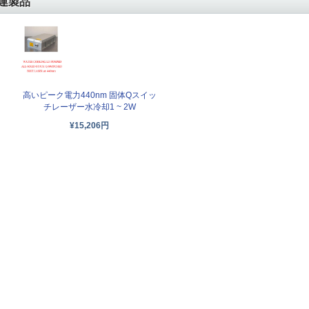
連製品
高いピーク電力440nm 固体Qスイッ
チレーザー水冷却1 ~ 2W
¥15,206円