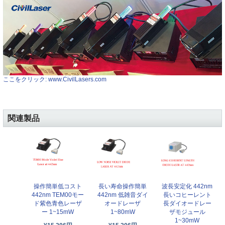
ここをクリック: www.CivilLasers.com
関連製品
操作簡単低コスト
長い寿命操作簡単
波長安定化 442nm
442nm TEM00モー
442nm 低雑音ダイ
長いコヒーレント
ド紫色青色レーザ
オードレーザ
長ダイオードレー
ー 1~15mW
1~80mW
ザモジュール
1~30mW