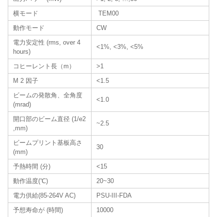
横モード
TEM00
動作モード
CW
電力安定性 (rms, over 4
<1%, <3%, <5%
hours)
コヒーレント長（m）
>1
M 2 因子
<1.5
ビームの発散角、全角度
<1.0
(mrad)
開口部のビーム直径 (1/e2
~2.5
,mm)
ビームプリント基板高さ
30
(mm)
予熱時間 (分)
<15
動作温度(℃)
20~30
電力供給(85-264V AC)
PSU-III-FDA
予想寿命が (時間)
10000