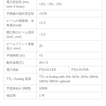
電力安定性 (rms,
<1%, <3%, <5%
over 4 hours)
予熱後の指向安定性
<0.05
ビームの発散角、全
<1.5
角度(mrad)
開口部のビーム直径
~1.0
(1/e2 ,mm)
ビームプリント基板
25
高さ (mm)
予熱時間 (分)
<5
動作温度(℃)
25+/-3
電力供給
PSU-III-LED
PSU-III-FDA
TTL or Analog with 1Hz-1KHz 1KHz-10KHz,
TTL / Analog 変調
10KHz-30KHz optional
予想寿命が (時間)
10000
保証期
1 年