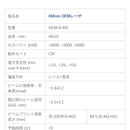
製品名
442nm OEMレーザ​
型番
OEM-D-442
波長（nm）
442±5
出力パワー (mW)
>4000, >5000, >6000
動作モード
CW
電力安定性 (rms,
<1%, <3%, <5%
over 4 hours)
偏波方向
レベル+垂直
ビームの発散角、全
~1.4x0.2
角度(mrad)
開口部のビーム直径
~3.2×3.2
(1/e2 ,mm)
ビームプリント基板
35 (OEM-D-442)
68.5 (D-442-HS)
高さ (mm)
予熱時間 (分)
<5