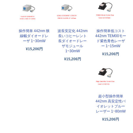
操作簡単 442nm 狭
波長安定化 442nm
操作簡単低コスト
線幅ダイオードレ
長いコヒーレント
442nm TEM00モー
ーザ 1~30mW
長ダイオードレー
ド紫色青色レーザ
ザモジュール
ー 1~15mW
¥15,206円
1~30mW
¥15,206円
¥15,206円
超小型操作簡単
442nm 高安定性バ
イオレットブルー
レーザー 1~80mW
¥15,206円