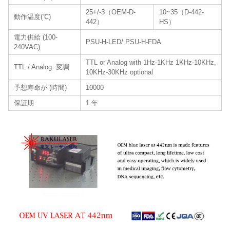
25+/-3（OEM-D-
10~35（D-442-
動作温度(℃)
442）
HS）
電力供給 (100-
PSU-H-LED/ PSU-H-FDA
240VAC)
TTL or Analog with 1Hz-1KHz 1KHz-10KHz,
TTL / Analog 変調
10KHz-30KHz optional
予想寿命が (時間)
10000
保証期
1 年