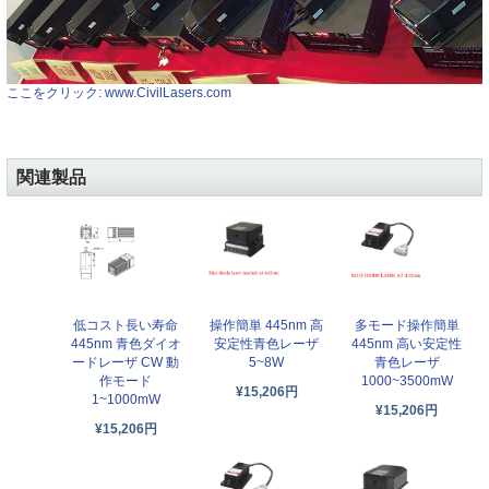
ここをクリック: www.CivilLasers.com
関連製品
低コスト長い寿命
操作簡単 445nm 高
多モード操作簡単
445nm 青色ダイオ
安定性青色レーザ
445nm 高い安定性
ードレーザ CW 動
5~8W
青色レーザ
作モード
1000~3500mW
¥15,206円
1~1000mW
¥15,206円
¥15,206円