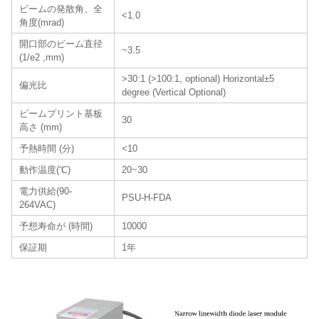
ビームの発散角、全
<1.0
角度(mrad)
開口部のビーム直径
~3.5
(1/e2 ,mm)
>30:1 (>100:1, optional) Horizontal±5
偏光比
degree (Vertical Optional)
ビームプリント基板
30
高さ (mm)
予熱時間 (分)
<10
動作温度(℃)
20~30
電力供給(90-
PSU-H-FDA
264VAC)
予想寿命が (時間)
10000
保証期
1年