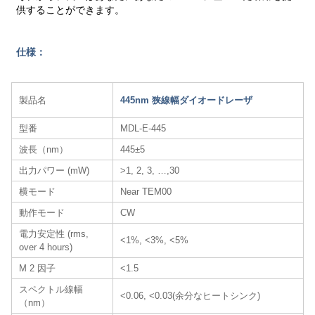
供することができます。
仕様：
製品名
445nm 狭線幅ダイオードレーザ
型番
MDL-E-445
波長（nm）
445±5
出力パワー (mW)
>1, 2, 3, …,30
横モード
Near TEM00
動作モード
CW
電力安定性 (rms,
<1%, <3%, <5%
over 4 hours)
M 2 因子
<1.5
スペクトル線幅
<0.06, <0.03(余分なヒートシンク)
（nm）