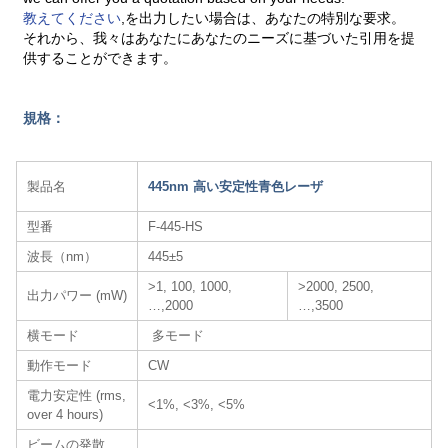
教えてください
,を出力したい場合は、あなたの特別な要求。
それから、我々はあなたにあなたのニーズに基づいた引用を提
供することができます。
規格：
製品名
445nm 高い安定性青色レーザ
型番
F-445-HS
波長（nm）
445±5
>1, 100, 1000,
>2000, 2500,
出力パワー (mW)
…,2000
…,3500
横モード
多モード
動作モード
CW
電力安定性 (rms,
<1%, <3%, <5%
over 4 hours)
ビームの発散