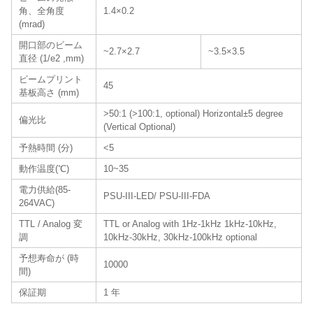
角、全角度
1.4×0.2
(mrad)
開口部のビーム
~2.7×2.7
~3.5×3.5
直径 (1/e2 ,mm)
ビームプリント
45
基板高さ (mm)
>50:1 (>100:1, optional) Horizontal±5 degree
偏光比
(Vertical Optional)
予熱時間 (分)
<5
動作温度(℃)
10~35
電力供給(85-
PSU-III-LED/ PSU-III-FDA
264VAC)
TTL / Analog 変
TTL or Analog with 1Hz-1kHz 1kHz-10kHz,
調
10kHz-30kHz, 30kHz-100kHz optional
予想寿命が (時
10000
間)
保証期
1 年