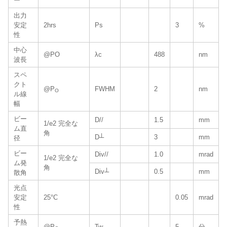
ー
出力
安定
2hrs
Ps
3
%
性
中心
@PO
λc
488
nm
波長
スペ
クト
@P
FWHM
2
nm
O
ル線
幅
ビー
D//
1.5
mm
1/e2 完全な
ム直
角
D┴
3
mm
径
ビー
Div//
1.0
mrad
1/e2 完全な
ム発
角
Div┴
0.5
mm
散角
光点
安定
25°C
0.05
mrad
性
予熱
@P
Tw
5
分