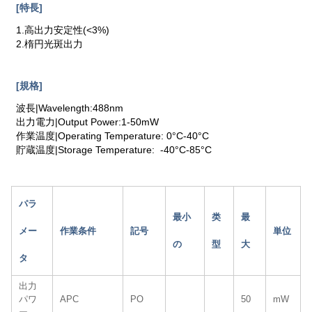
[特長]
1.高出力安定性(<3%)
2.楕円光斑出力
[規格]
波長|Wavelength:488nm
出力電力|Output Power:1-50mW
作業温度|Operating Temperature: 0°C-40°C
貯蔵温度|Storage Temperature: -40°C-85°C
パラ
最小
类
最
メー
作業条件
記号
単位
の
型
大
タ
出力
パワ
APC
PO
50
mW