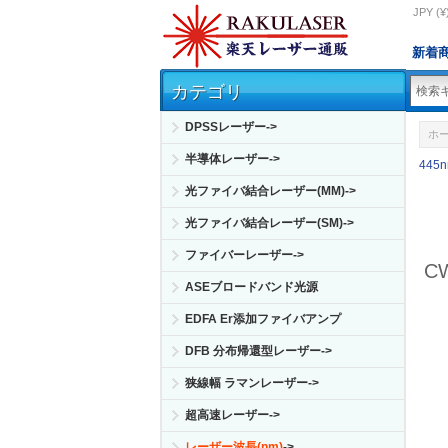
JPY (¥
新着
カテゴリ
DPSSレーザー->
ホ
半導体レーザー->
445
光ファイバ結合レーザー(MM)->
光ファイバ結合レーザー(SM)->
ファイバーレーザー->
C
ASEブロードバンド光源
EDFA Er添加ファイバアンプ
DFB 分布帰還型レーザー->
狭線幅 ラマンレーザー->
超高速レーザー->
レーザー波長(nm)
->