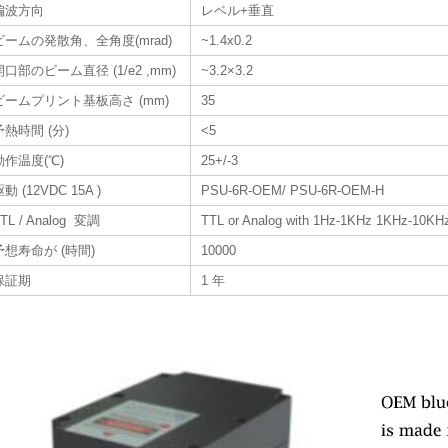
偏波方向
レベル+垂直
ビームの発散角、全角度(mrad)
~1.4x0.2
開口部のビーム直径 (1/e2 ,mm)
~3.2×3.2
ビームプリント基板高さ (mm)
35
予熱時間 (分)
<5
動作温度(℃)
25+/-3
動 (12VDC 15A )
PSU-6R-OEM/ PSU-6R-OEM-H
TL / Analog 変調
TTL or Analog with 1Hz-1KHz 1KHz-10KHz
予想寿命が (時間)
10000
保証期
1 年