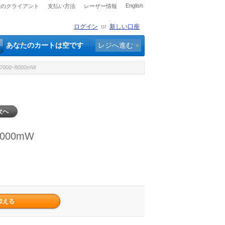
English
社のクライアント
支払い方法
レーザー情報
ログイン
or
新しい口座
あなたのカートは空です
レジへ進む
000~8000mW
次へ
000mW