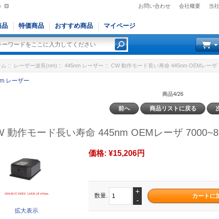
)
お問い合わせ
会社概要
当
商品
特価商品
おすすめ商品
マイページ
ーム
::
レーザー波長(nm)
::
445nm レーザー
:: CW 動作モード長い寿命 445nm OEMレーザ 7
nm レーザー
商品4/26
前へ
商品リストに戻る
W 動作モード長い寿命 445nm OEMレーザ 7000~8
価格:
¥15,206円
+
数量.
-
拡大表示