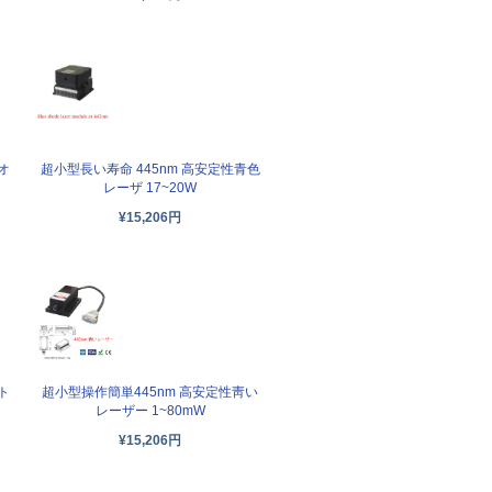
オ
超小型長い寿命 445nm 高安定性青色
レーザ 17~20W
¥15,206円
ト
超小型操作簡単445nm 高安定性靑い
レーザー 1~80mW
¥15,206円