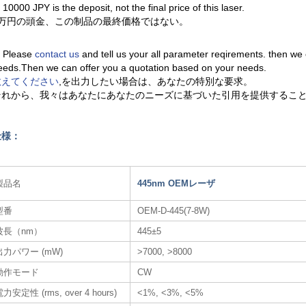
. 10000 JPY is the deposit, not the final price of this laser.
1万円の頭金、この制品の最終価格ではない。
. Please
contact us
and tell us your all parameter reqirements. then we
eeds.Then we can offer you a quotation based on your needs.
教えてください
,を出力したい場合は、あなたの特別な要求。
それから、我々はあなたにあなたのニーズに基づいた引用を提供するこ
仕様：
製品名
445nm OEMレーザ​
型番
OEM-D-445(7-8W)
波長（nm）
445±5
出力パワー (mW)
>7000, >8000
動作モード
CW
力安定性 (rms, over 4 hours)
<1%, <3%, <5%