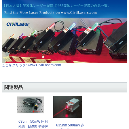
ここをクリック: www.CivilLasers.com
関連製品
635nm 50mW 円形
635nm 500mW 赤
光斑 TEM00 半導体