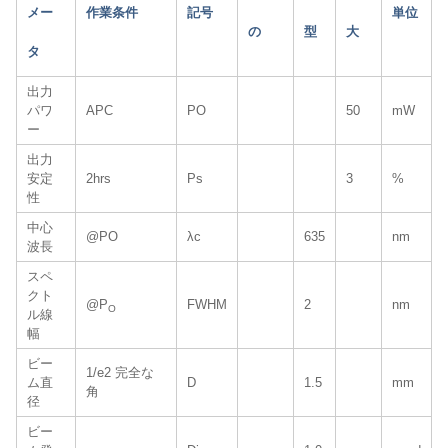
メー
作業条件
記号
単位
の
型
大
タ
出力
パワ
APC
PO
50
mW
ー
出力
安定
2hrs
Ps
3
%
性
中心
@PO
λc
635
nm
波長
スペ
クト
@P
FWHM
2
nm
O
ル線
幅
ビー
1/e2 完全な
ム直
D
1.5
mm
角
径
ビー