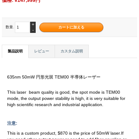
+
数量.
-
製品説明
レビュー
カスタム説明
635nm 50mW 円形光斑 TEM00 半導体レーザー
This laser beam quality is good, the spot mode is TEM00
mode, the output power stability is high, it is very suitable for
high scientific research and industrial application.
注意:
This is a custom product, $870 is the price of 50mW laser.If