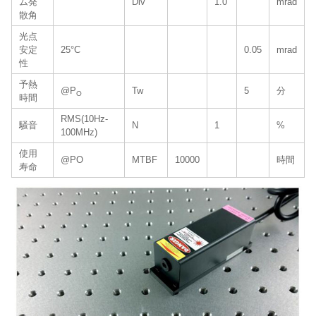
ム発
Div
1.0
mrad
散角
光点
安定
25°C
0.05
mrad
性
予熱
@P
Tw
5
分
O
時間
RMS(10Hz-
騒音
N
1
%
100MHz)
使用
@PO
MTBF
10000
時間
寿命