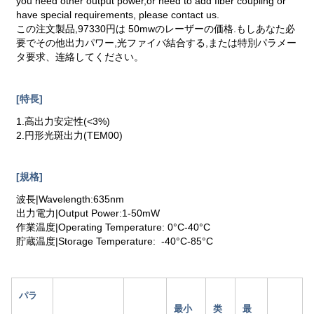
you need other output power,or need to add fiber coupling or
have special requirements, please contact us.
この注文製品,97330円は 50mwのレーザーの価格.もしあなた必
要でその他出力パワー,光ファイバ結合する,または特別パラメー
タ要求、连絡してください。
[特長]
1.高出力安定性(<3%)
2.円形光斑出力(TEM00)
[規格]
波長|Wavelength:635nm
出力電力|Output Power:1-50mW
作業温度|Operating Temperature: 0°C-40°C
貯蔵温度|Storage Temperature: -40°C-85°C
パラ
最小
类
最