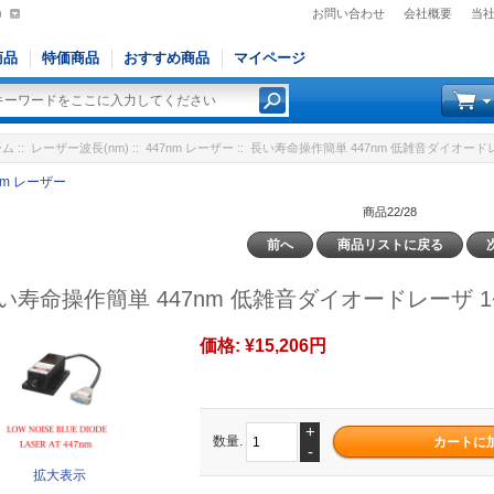
)
お問い合わせ
会社概要
当
商品
特価商品
おすすめ商品
マイページ
ーム
::
レーザー波長(nm)
::
447nm レーザー
:: 長い寿命操作簡単 447nm 低雑音ダイオードレ
nm レーザー
商品22/28
前へ
商品リストに戻る
い寿命操作簡単 447nm 低雑音ダイオードレーザ 1
価格:
¥15,206円
+
数量.
-
拡大表示