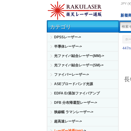
JPY (¥
新着
カテゴリ
DPSSレーザー->
ホ
半導体レーザー->
447
光ファイバ結合レーザー(MM)->
光ファイバ結合レーザー(SM)->
ファイバーレーザー->
長
ASEブロードバンド光源
EDFA Er添加ファイバアンプ
DFB 分布帰還型レーザー->
狭線幅 ラマンレーザー->
超高速レーザー->
レーザー波長(nm)
->