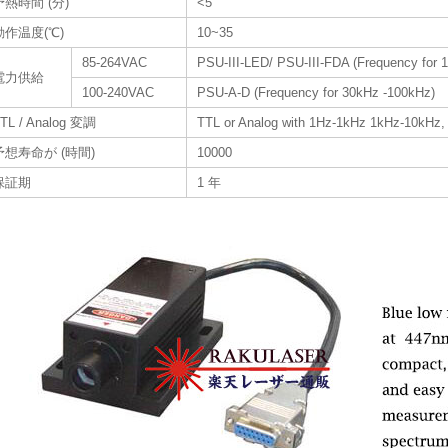
予熱時間 (分)
<5
動作温度(℃)
10~35
85-264VAC
PSU-III-LED/ PSU-III-FDA (Frequency for 
電力供給
100-240VAC
PSU-A-D (Frequency for 30kHz -100kHz)
TL / Analog 変調
TTL or Analog with 1Hz-1kHz 1kHz-10kHz,
予想寿命が (時間)
10000
保証期
1 年