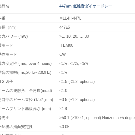
製品名
447nm 低雑音ダイオードレー
型番
MLL-III-447L
波長（nm）
447±5
出力パワー (mW)
>1, 10, 20, …,80
横モード
TEM00
動作モード
CW
力安定性 (rms, over 4 hours)
<1%, <3%, <5%
雑音の振幅(rms,20Hz~20MHz)
<1%
M 2 因子
<1.5 (<1.2, optional)
ビームの発散角、全角度(mrad)
<1.0
開口部のビーム直径 (1/e2 ,mm)
~3.5 (~1.2, optional)
ビームプリント基板高さ (mm)
24.8
偏光比
>50:1 (>100:1, optional) Horizontal±5 degree
予熱後の指向安定性
<0.05