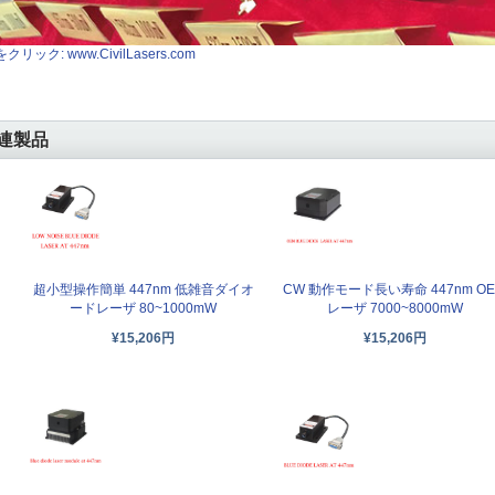
クリック: www.CivilLasers.com
連製品
超小型操作簡単 447nm 低雑音ダイオ
CW 動作モード長い寿命 447nm O
ードレーザ 80~1000mW
レーザ 7000~8000mW
¥15,206円
¥15,206円