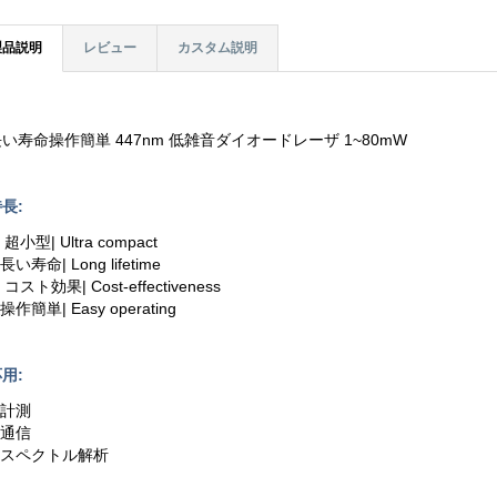
製品説明
レビュー
カスタム説明
い寿命操作簡単 447nm 低雑音ダイオードレーザ 1~80mW
長:
. 超小型| Ultra compact
.長い寿命| Long lifetime
. コスト効果| Cost-effectiveness
.操作簡単| Easy operating
用:
.計測
.通信
3.スペクトル解析