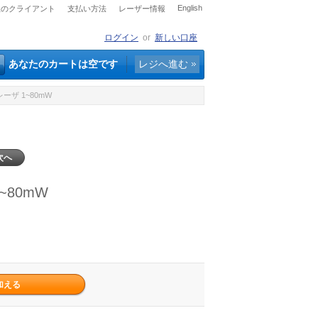
English
社のクライアント
支払い方法
レーザー情報
ログイン
or
新しい口座
あなたのカートは空です
レジへ進む
ーザ 1~80mW
次へ
~80mW