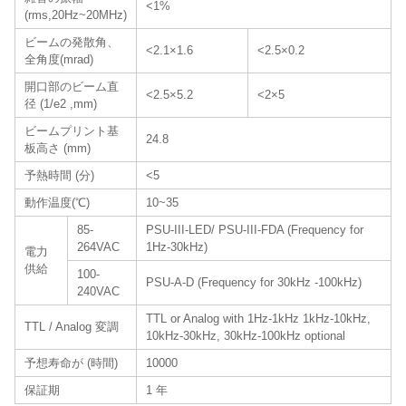
<1%
(rms,20Hz~20MHz)
ビームの発散角、
<2.1×1.6
<2.5×0.2
全角度(mrad)
開口部のビーム直
<2.5×5.2
<2×5
径 (1/e2 ,mm)
ビームプリント基
24.8
板高さ (mm)
予熱時間 (分)
<5
動作温度(℃)
10~35
85-
PSU-III-LED/ PSU-III-FDA (Frequency for
264VAC
1Hz-30kHz)
電力
供給
100-
PSU-A-D (Frequency for 30kHz -100kHz)
240VAC
TTL or Analog with 1Hz-1kHz 1kHz-10kHz,
TTL / Analog 変調
10kHz-30kHz, 30kHz-100kHz optional
予想寿命が (時間)
10000
保証期
1 年