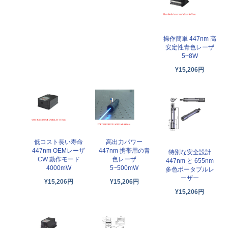
操作簡単 447nm 高
安定性青色レーザ
5~8W
¥15,206円
低コスト長い寿命
高出力パワー
447nm OEMレーザ
447nm 携帯用の青
特別な安全設計
CW 動作モード
色レーザ
447nm と 655nm
4000mW
5~500mW
多色ポータブルレ
ーザー
¥15,206円
¥15,206円
¥15,206円