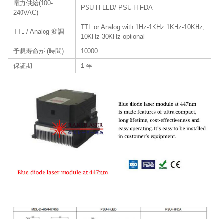
電力供給(100-
PSU-H-LED/ PSU-H-FDA
240VAC)
TTL or Analog with 1Hz-1KHz 1KHz-10KHz,
TTL / Analog 変調
10KHz-30KHz optional
予想寿命が (時間)
10000
保証期
1 年