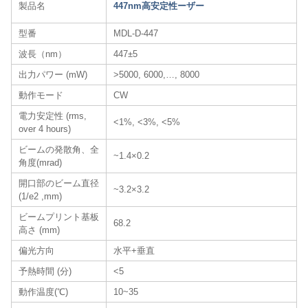
製品名
447nm高安定性ーザー
型番
MDL-D-447
波長（nm）
447±5
出力パワー (mW)
>5000, 6000,…, 8000
動作モード
CW
電力安定性 (rms,
<1%, <3%, <5%
over 4 hours)
ビームの発散角、全
~1.4×0.2
角度(mrad)
開口部のビーム直径
~3.2×3.2
(1/e2 ,mm)
ビームプリント基板
68.2
高さ (mm)
偏光方向
水平+垂直
予熱時間 (分)
<5
動作温度(℃)
10~35