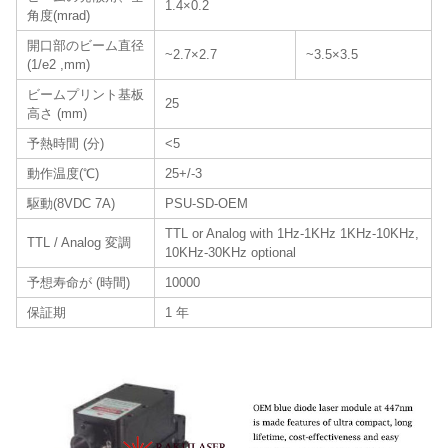
1.4×0.2
角度(mrad)
開口部のビーム直径
~2.7×2.7
~3.5×3.5
(1/e2 ,mm)
ビームプリント基板
25
高さ (mm)
予熱時間 (分)
<5
動作温度(℃)
25+/-3
駆動(8VDC 7A)
PSU-SD-OEM
TTL or Analog with 1Hz-1KHz 1KHz-10KHz,
TTL / Analog 変調
10KHz-30KHz optional
予想寿命が (時間)
10000
保証期
1 年