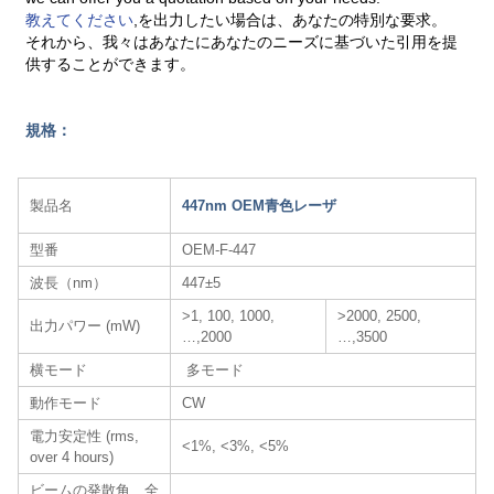
教えてください
,を出力したい場合は、あなたの特別な要求。
それから、我々はあなたにあなたのニーズに基づいた引用を提
供することができます。
規格：
製品名
447nm OEM青色レーザ
型番
OEM-F-447
波長（nm）
447±5
>1, 100, 1000,
>2000, 2500,
出力パワー (mW)
…,2000
…,3500
横モード
多モード
動作モード
CW
電力安定性 (rms,
<1%, <3%, <5%
over 4 hours)
ビームの発散角、全