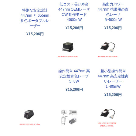
低コスト長い寿命
高出力パワー
447nm OEMレーザ
447nm 携帯用の青
特別な安全設計
CW 動作モード
色レーザ
447nm と 655nm
4000mW
5~500mW
多色ポータブルレ
ーザー
¥15,206円
¥15,206円
¥15,206円
操作簡単 447nm 高
超小型操作簡単
安定性青色レーザ
447nm 高安定性靑
5~8W
いレーザー
1~80mW
¥15,206円
¥15,206円