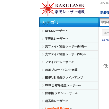
JPY (¥
新着
カテゴリ
DPSSレーザー->
ホ
半導体レーザー->
447
光ファイバ結合レーザー(MM)->
光ファイバ結合レーザー(SM)->
ファイバーレーザー->
低
ASEブロードバンド光源
EDFA Er添加ファイバアンプ
DFB 分布帰還型レーザー->
狭線幅 ラマンレーザー->
超高速レーザー->
レーザー波長(nm)
->