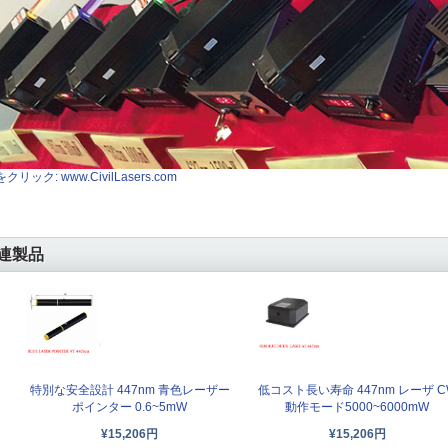
クリック: www.CivilLasers.com
連製品
特別な安全設計 447nm 青色レーザー
低コスト長い寿命 447nm レーザ C
ポインター 0.6~5mW
動作モード5000~6000mW
¥15,206円
¥15,206円