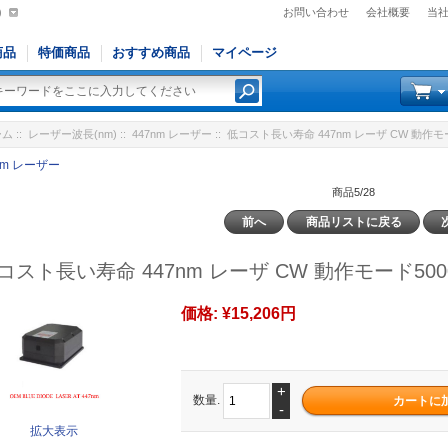
)
お問い合わせ
会社概要
当
商品
特価商品
おすすめ商品
マイページ
ーム
::
レーザー波長(nm)
::
447nm レーザー
:: 低コスト長い寿命 447nm レーザ CW 動作モー
nm レーザー
商品5/28
前へ
商品リストに戻る
コスト長い寿命 447nm レーザ CW 動作モード5000
価格:
¥15,206円
+
数量.
-
拡大表示