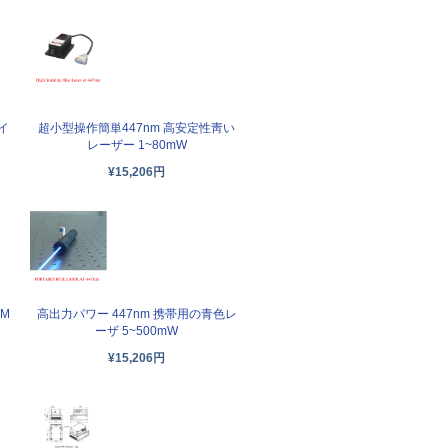
イ
超小型操作簡単447nm 高安定性靑い
レーザー 1~80mW
¥15,206円
EM
高出力パワー 447nm 携帯用の青色レ
ーザ 5~500mW
¥15,206円