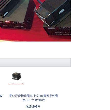
W
長い寿命操作簡単 447nm 高安定性青
色レーザ 9~16W
¥15,206円