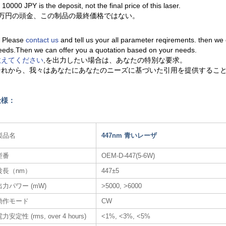
. 10000 JPY is the deposit, not the final price of this laser.
1万円の頭金、この制品の最終価格ではない。
. Please
contact us
and tell us your all parameter reqirements. then we
eeds.Then we can offer you a quotation based on your needs.
教えてください
,を出力したい場合は、あなたの特別な要求。
それから、我々はあなたにあなたのニーズに基づいた引用を提供するこ
仕様：
製品名
447nm 青いレーザ​
型番
OEM-D-447(5-6W)
波長（nm）
447±5
出力パワー (mW)
>5000, >6000
動作モード
CW
力安定性 (rms, over 4 hours)
<1%, <3%, <5%