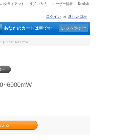
English
社のクライアント
支払い方法
レーザー情報
ログイン
or
新しい口座
あなたのカートは空です
レジへ進む
ド5000~6000mW
次へ
~6000mW