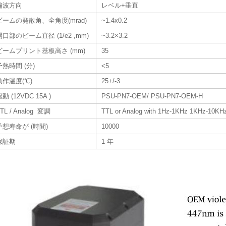
偏波方向
レベル+垂直
ビームの発散角、全角度(mrad)
~1.4x0.2
開口部のビーム直径 (1/e2 ,mm)
~3.2×3.2
ビームプリント基板高さ (mm)
35
予熱時間 (分)
<5
動作温度(℃)
25+/-3
動 (12VDC 15A )
PSU-PN7-OEM/ PSU-PN7-OEM-H
TL / Analog 変調
TTL or Analog with 1Hz-1KHz 1KHz-10KHz
予想寿命が (時間)
10000
保証期
1 年