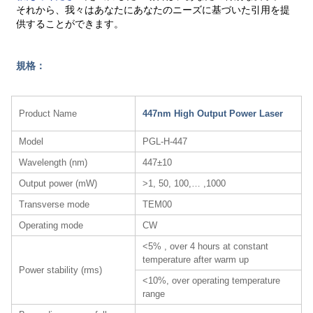
それから、我々はあなたにあなたのニーズに基づいた引用を提
供することができます。
規格：
Product Name
447nm High Output Power Laser
Model
PGL-H-447
Wavelength (nm)
447±10
Output power (mW)
>1, 50, 100,… ,1000
Transverse mode
TEM00
Operating mode
CW
<5% , over 4 hours at constant
temperature after warm up
Power stability (rms)
<10%, over operating temperature
range