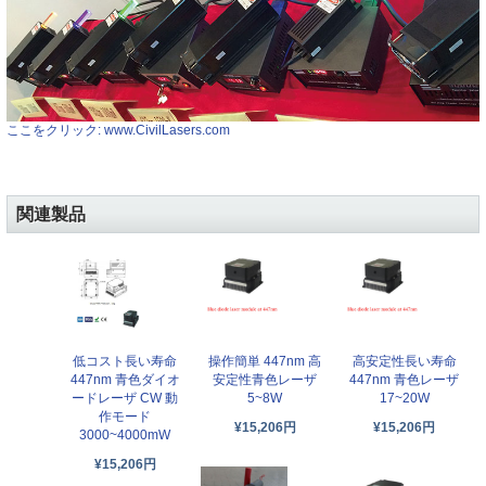
ここをクリック: www.CivilLasers.com
関連製品
低コスト長い寿命
操作簡単 447nm 高
高安定性長い寿命
447nm 青色ダイオ
安定性青色レーザ
447nm 青色レーザ
ードレーザ CW 動
5~8W
17~20W
作モード
¥15,206円
¥15,206円
3000~4000mW
¥15,206円