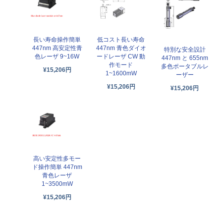
長い寿命操作簡単
低コスト長い寿命
447nm 高安定性青
447nm 青色ダイオ
特別な安全設計
色レーザ 9~16W
ードレーザ CW 動
447nm と 655nm
作モード
多色ポータブルレ
¥15,206円
1~1600mW
ーザー
¥15,206円
¥15,206円
高い安定性多モー
ド操作簡単 447nm
青色レーザ
1~3500mW
¥15,206円