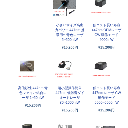
小さいサイズ高出
低コスト長い寿命
力パワー 447nm 携
447nm OEMレーザ
帯用の青色レーザ
CW 動作モード
5~500mW
4000mW
¥15,206円
¥15,206円
高信頼性 447nm 青
超小型操作簡単
低コスト長い寿命
色ファイバ結合レ
447nm 低雑音ダイ
447nm レーザ CW
ーザ 1~50mW
オードレーザ
動作モード
80~1000mW
5000~6000mW
¥15,206円
¥15,206円
¥15,206円