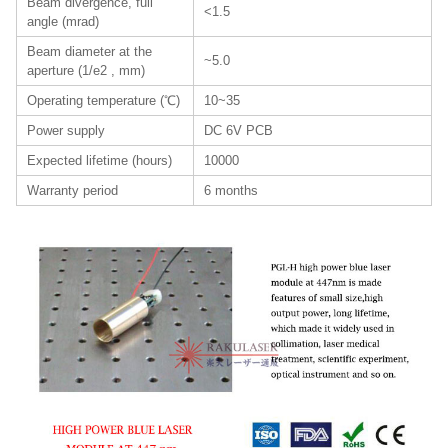
Beam divergence, full
<1.5
angle (mrad)
Beam diameter at the
~5.0
aperture (1/e2 , mm)
Operating temperature (℃)
10~35
Power supply
DC 6V PCB
Expected lifetime (hours)
10000
Warranty period
6 months