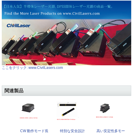
ここをクリック: www.CivilLasers.com
関連製品
CW 動作モード長
特別な安全設計
高い安定性多モー