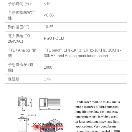
予熱時間 (分)
<10
予熱後指向安定
<0.05
性
動作温度(℃)
10-35
電力供給 (90-
PSU-I-OEM
264VAC)
TTL / Analog 変
TTL on/off, 1Hz-1KHz, 1KHz-10KHz, 10KHz-
調
30KHz; and Analog modulation option
予想寿命が (時
1000
間)
保証期
1 年