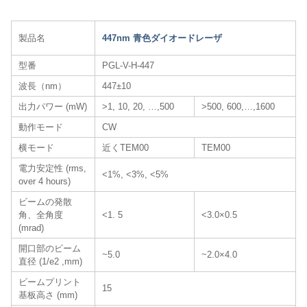
製品名
447nm 青色ダイオードレーザ​
型番
PGL-V-H-447
波長（nm）
447±10
出力パワー (mW)
>1, 10, 20, …,500
>500, 600,…,1600
動作モード
CW
横モード
近くTEM00
TEM00
電力安定性 (rms,
<1%, <3%, <5%
over 4 hours)
ビームの発散
角、全角度
<1. 5
<3.0×0.5
(mrad)
開口部のビーム
~5.0
~2.0×4.0
直径 (1/e2 ,mm)
ビームプリント
15
基板高さ (mm)