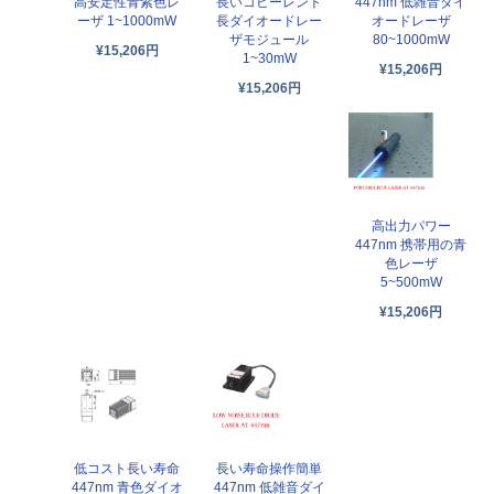
高安定性青紫色レ
長いコヒーレント
447nm 低雑音ダイ
ーザ 1~1000mW
長ダイオードレー
オードレーザ
ザモジュール
80~1000mW
¥15,206円
1~30mW
¥15,206円
¥15,206円
高出力パワー
447nm 携帯用の青
色レーザ
5~500mW
¥15,206円
低コスト長い寿命
長い寿命操作簡単
447nm 青色ダイオ
447nm 低雑音ダイ