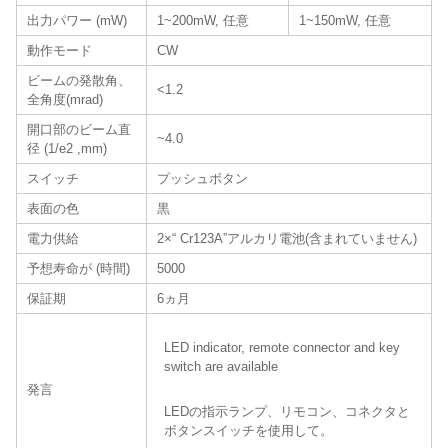
出力パワー (mW)
1~200mW, 任意
1~150mW, 任意
動作モード
CW
ビームの発散角、
<1.2
全角度(mrad)
開口部のビーム直
~4.0
径 (1/e2 ,mm)
スイッチ
プッシュボタン
表面の色
黒
電力供給
2×“ Cr123A”アルカリ電池(含まれていません)
予想寿命が (時間)
5000
保証期
6ヵ月
LED indicator, remote connector and key
switch are available
発言
LEDの指示ランプ、リモコン、コネクタと
ボタンスイッチを使用して。