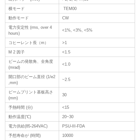
横モード
TEM00
動作モード
CW
電力安定性 (rms, over 4
<1%, <3%, <5%
hours)
コヒーレント長（m）
>1
M 2 因子
<1.5
ビームの発散角、全角度
<1.0
(mrad)
開口部のビーム直径 (1/e2
~2.5
,mm)
ビームプリント基板高さ
30
(mm)
予熱時間 (分)
<15
動作温度(℃)
20~30
電力供給(85-264VAC)
PSU-III-FDA
予想寿命が (時間)
10000