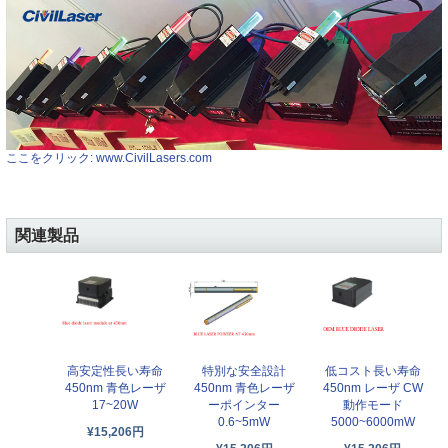
ここをクリック: www.CivilLasers.com
関連製品
高安定性長い寿命
特別な安全設計
低コスト長い寿命
450nm 青色レーザ
450nm 青色レーザ
450nm レーザ CW
17~20W
ーポインター
動作モード
0.6~5mW
5000~6000mW
¥15,206円