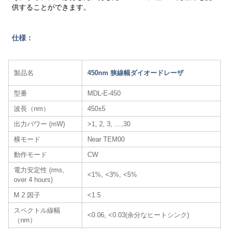
供することができます。
仕様：
製品名
450nm 狭線幅ダイオードレーザ
型番
MDL-E-450
波長（nm）
450±5
出力パワー (mW)
>1, 2, 3, …,30
横モード
Near TEM00
動作モード
CW
電力安定性 (rms,
<1%, <3%, <5%
over 4 hours)
M 2 因子
<1.5
スペクトル線幅
<0.06, <0.03(余分なヒートシンク)
（nm）