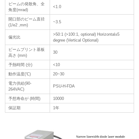
ビームの発散角、全
<1.0
角度(mrad)
開口部のビーム直径
~3.5
(1/e2 ,mm)
>50:1 (>100:1, optional) Horizontal±5
偏光比
degree (Vertical Optional)
ビームプリント基板
30
高さ (mm)
予熱時間 (分)
<10
動作温度(℃)
20~30
電力供給(90-
PSU-H-FDA
264VAC)
予想寿命が (時間)
10000
保証期
1年