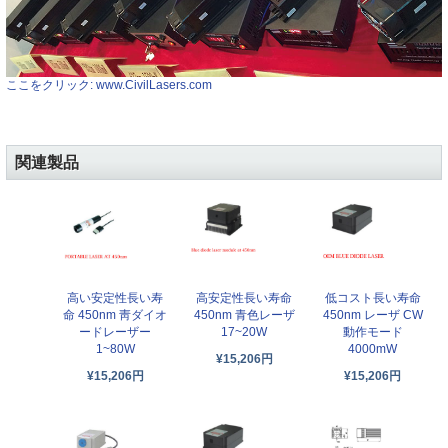
ここをクリック: www.CivilLasers.com
関連製品
高い安定性長い寿
高安定性長い寿命
低コスト長い寿命
命 450nm 靑ダイオ
450nm 青色レーザ
450nm レーザ CW
ードレーザー
17~20W
動作モード
1~80W
4000mW
¥15,206円
¥15,206円
¥15,206円