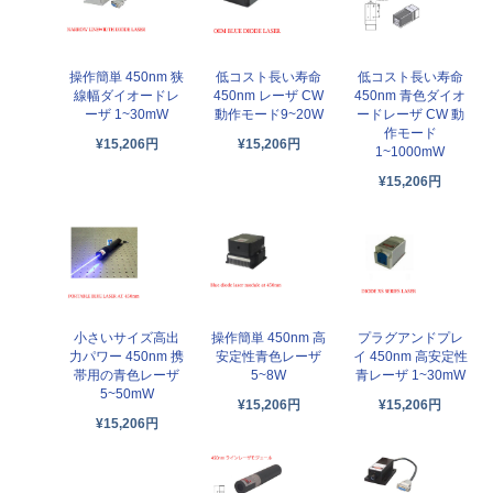
操作簡単 450nm 狭
低コスト長い寿命
低コスト長い寿命
線幅ダイオードレ
450nm レーザ CW
450nm 青色ダイオ
ーザ 1~30mW
動作モード9~20W
ードレーザ CW 動
作モード
¥15,206円
¥15,206円
1~1000mW
¥15,206円
小さいサイズ高出
操作簡単 450nm 高
プラグアンドプレ
力パワー 450nm 携
安定性青色レーザ
イ 450nm 高安定性
帯用の青色レーザ
5~8W
青レーザ 1~30mW
5~50mW
¥15,206円
¥15,206円
¥15,206円