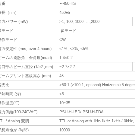
型番
F-450-HS
波長（nm）
450±5
出力パワー (mW)
>1, 100, 1000, …,2000
横モード
多モード
動作モード
CW
力安定性 (rms, over 4 hours)
<1%, <3%, <5%
ビームの発散角、全角度(mrad)
1.4×0.2
開口部のビーム直径 (1/e2 ,mm)
~2.7×2.7
ビームプリント基板高さ (mm)
45
偏光比
>50:1 (>100:1, optional) Horizontal±5 degree
予熱時間 (分)
<5
動作温度(℃)
10~35
電力供給(100-240VAC)
PSU-H-LED/ PSU-H-FDA
TL / Analog 変調
TTL or Analog with 1Hz-1kHz 1kHz-10kHz,
予想寿命が (時間)
10000