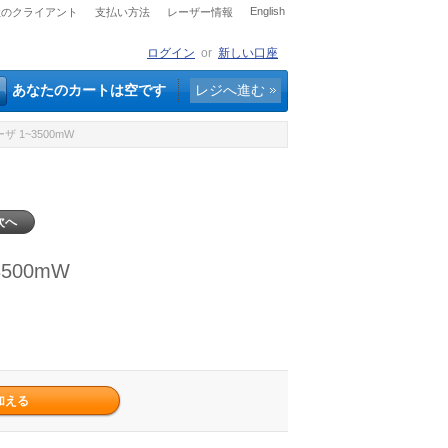
English
社のクライアント
支払い方法
レーザー情報
ログイン
or
新しい口座
あなたのカートは空です
レジへ進む
 1~3500mW
次へ
500mW