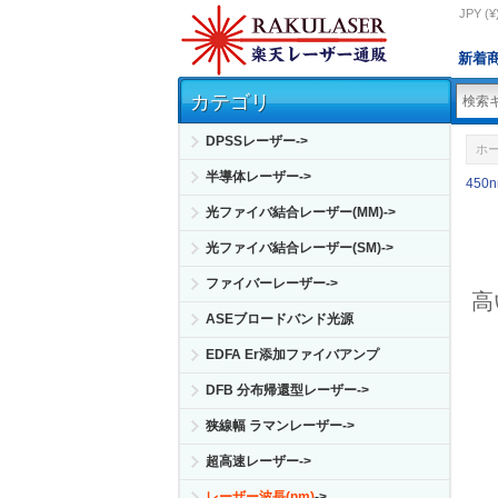
JPY (¥
新着
カテゴリ
DPSSレーザー->
ホ
半導体レーザー->
450
光ファイバ結合レーザー(MM)->
光ファイバ結合レーザー(SM)->
ファイバーレーザー->
高
ASEブロードバンド光源
EDFA Er添加ファイバアンプ
DFB 分布帰還型レーザー->
狭線幅 ラマンレーザー->
超高速レーザー->
レーザー波長(nm)
->