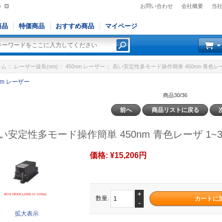
)
お問い合わせ
会社概要
当
商品
特価商品
おすすめ商品
マイページ
ーム
::
レーザー波長(nm)
::
450nm レーザー
:: 高い安定性多モード操作簡単 450nm 青色レーザ
nm レーザー
商品30/36
前へ
商品リストに戻る
い安定性多モード操作簡単 450nm 青色レーザ 1~3
価格:
¥15,206円
+
数量.
-
拡大表示