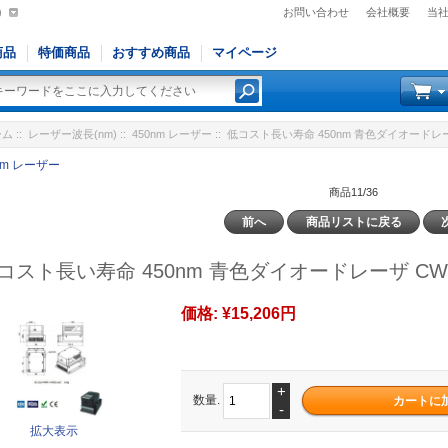
)
お問い合わせ
会社概要
当
商品
特価商品
おすすめ商品
マイページ
ーム
::
レーザー波長(nm)
::
450nm レーザー
:: 低コスト長い寿命 450nm 青色ダイオードレーザ
nm レーザー
商品11/36
前へ
商品リストに戻る
コスト長い寿命 450nm 青色ダイオードレーザ CW 
価格:
¥15,206円
+
数量.
-
拡大表示