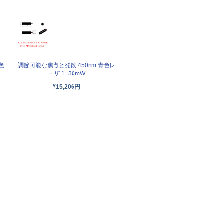
色
調節可能な焦点と発散 450nm 青色レ
ーザ 1~30mW
¥15,206円