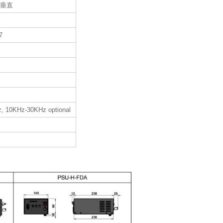
+垂直
7
, 10KHz-30KHz optional