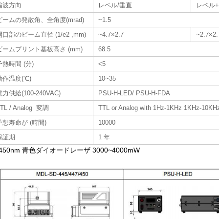
偏波方向
レベル/垂直
レベル
ビームの発散角、全角度(mrad)
~1.5
開口部のビーム直径 (1/e2 ,mm)
~4.7×2.7
~2.7×2.
ビームプリント基板高さ (mm)
68.5
予熱時間 (分)
<5
動作温度(℃)
10~35
電力供給(100-240VAC)
PSU-H-LED/ PSU-H-FDA
TL / Analog 変調
TTL or Analog with 1Hz-1KHz 1KHz-10KHz
予想寿命が (時間)
10000
保証期
1 年