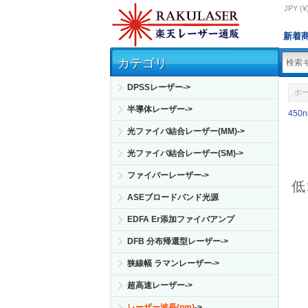
JPY (¥
新着
カテゴリ
DPSSレーザー->
ホ
半導体レーザー->
450
光ファイバ結合レーザー(MM)->
光ファイバ結合レーザー(SM)->
ファイバーレーザー->
低
ASEブロードバンド光源
EDFA Er添加ファイバアンプ
DFB 分布帰還型レーザー->
狭線幅 ラマンレーザー->
超高速レーザー->
レーザー波長(nm)
->