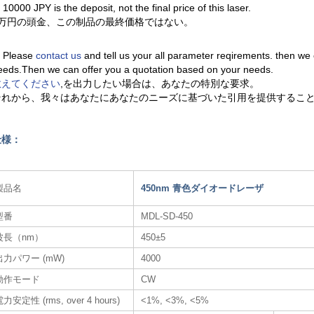
. 10000 JPY is the deposit, not the final price of this laser.
1万円の頭金、この制品の最終価格ではない。
. Please
contact us
and tell us your all parameter reqirements. then we
eeds.Then we can offer you a quotation based on your needs.
教えてください
,を出力したい場合は、あなたの特別な要求。
それから、我々はあなたにあなたのニーズに基づいた引用を提供するこ
仕様：
製品名
450nm 青色ダイオードレーザ​
型番
MDL-SD-450
波長（nm）
450±5
出力パワー (mW)
4000
動作モード
CW
力安定性 (rms, over 4 hours)
<1%, <3%, <5%