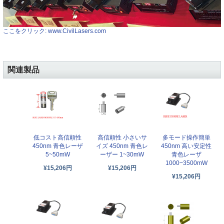
ここをクリック: www.CivilLasers.com
関連製品
低コスト高信頼性
高信頼性 小さいサ
多モード操作簡単
450nm 青色レーザ
イズ 450nm 青色レ
450nm 高い安定性
5~50mW
ーザー 1~30mW
青色レーザ
1000~3500mW
¥15,206円
¥15,206円
¥15,206円