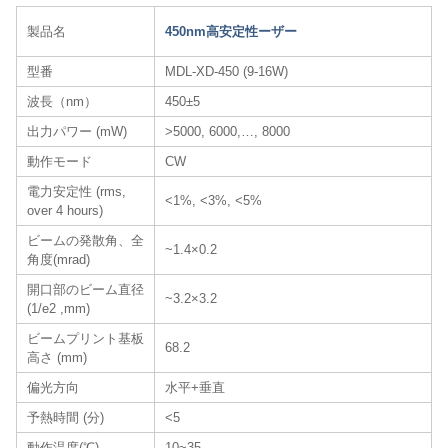
製品名
450nm高安定性ーザー
型番
MDL-XD-450 (9-16W)
波長（nm）
450±5
出力パワー (mW)
>5000, 6000,…, 8000
動作モード
CW
電力安定性 (rms,
<1%, <3%, <5%
over 4 hours)
ビームの発散角、全
~1.4×0.2
角度(mrad)
開口部のビーム直径
~3.2×3.2
(1/e2 ,mm)
ビームプリント基板
68.2
高さ (mm)
偏光方向
水平+垂直
予熱時間 (分)
<5
動作温度(℃)
10~35