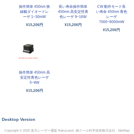
操作簡単 450nm 狭
長い寿命操作簡単
CW 動作モード長
線幅ダイオードレ
450nm 高安定性青
い寿命 450nm 青色
ーザ 1~30mW
色レーザ 9~16W
レーザ
7000~8000mW
¥15,206円
¥15,206円
¥15,206円
操作簡単 450nm 高
安定性青色レーザ
5~8W
¥15,206円
Desktop Version
Copyright © 2026
楽天レーザー通販 RakuLaser
. 納クール科学技術株式会社 .
SiteMap