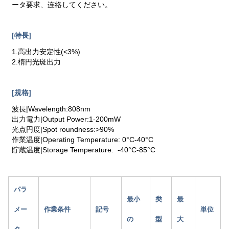
ータ要求、连絡してください。
[特長]
1.高出力安定性(<3%)
2.楕円光斑出力
[規格]
波長|Wavelength:808nm
出力電力|Output Power:1-200mW
光点円度|Spot roundness:>90%
作業温度|Operating Temperature: 0°C-40°C
貯蔵温度|Storage Temperature: -40°C-85°C
パラ
最小
类
最
メー
作業条件
記号
単位
の
型
大