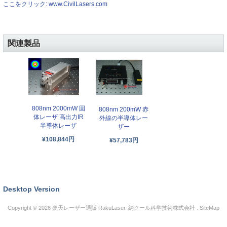
ここをクリック: www.CivilLasers.com
関連製品
808nm 2000mW 固
808nm 200mW 赤
体レーザ 高出力IR
外線の半導体レー
半導体レーザ
ザー
¥108,844円
¥57,783円
Desktop Version
Copyright © 2026
楽天レーザー通販 RakuLaser
. 納クール科学技術株式会社 .
SiteMap