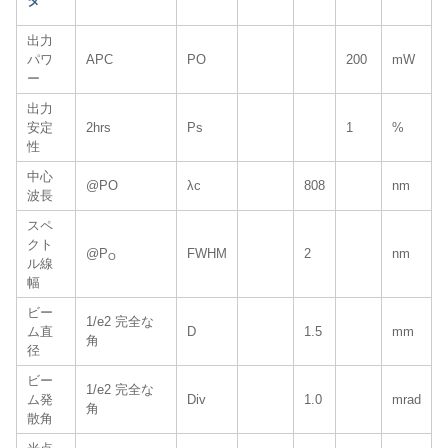
タ
出力
パワ
APC
PO
200
mW
ー
出力
安定
2hrs
Ps
1
%
性
中心
@PO
λc
808
nm
波長
スペ
クト
@P
FWHM
2
nm
O
ル線
幅
ビー
1/e2 完全な
ム直
D
1.5
mm
角
径
ビー
1/e2 完全な
ム発
Div
1.0
mrad
角
散角