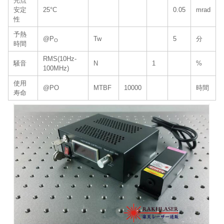
光点
安定
25°C
0.05
mrad
性
予熱
@P
Tw
5
分
O
時間
RMS(10Hz-
騒音
N
1
%
100MHz)
使用
@PO
MTBF
10000
時間
寿命