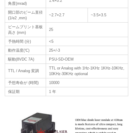
1.4×0.2
角度(mrad)
開口部のビーム直径
~2.7×2.7
~3.5×3.5
(1/e2 ,mm)
ビームプリント基板
25
高さ (mm)
予熱時間 (分)
<5
動作温度(℃)
25+/-3
駆動(8VDC 7A)
PSU-SD-OEM
TTL or Analog with 1Hz-1KHz 1KHz-10KHz,
TTL / Analog 変調
10KHz-30KHz optional
予想寿命が (時間)
10000
保証期
1 年