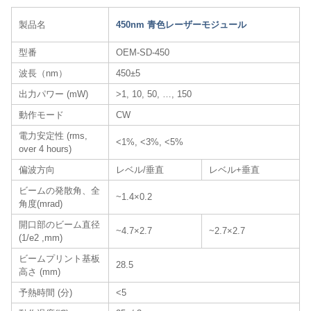
製品名
450nm 青色レーザーモジュール
型番
OEM-SD-450
波長（nm）
450±5
出力パワー (mW)
>1, 10, 50, …, 150
動作モード
CW
電力安定性 (rms,
<1%, <3%, <5%
over 4 hours)
偏波方向
レベル/垂直
レベル+垂直
ビームの発散角、全
~1.4×0.2
角度(mrad)
開口部のビーム直径
~4.7×2.7
~2.7×2.7
(1/e2 ,mm)
ビームプリント基板
28.5
高さ (mm)
予熱時間 (分)
<5