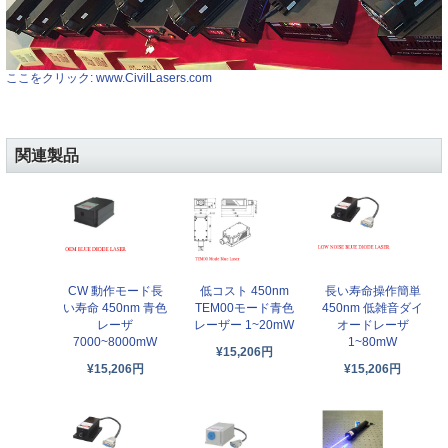
ここをクリック: www.CivilLasers.com
関連製品
CW 動作モード長
低コスト 450nm
長い寿命操作簡単
い寿命 450nm 青色
TEM00モード青色
450nm 低雑音ダイ
レーザ
レーザー 1~20mW
オードレーザ
7000~8000mW
1~80mW
¥15,206円
¥15,206円
¥15,206円