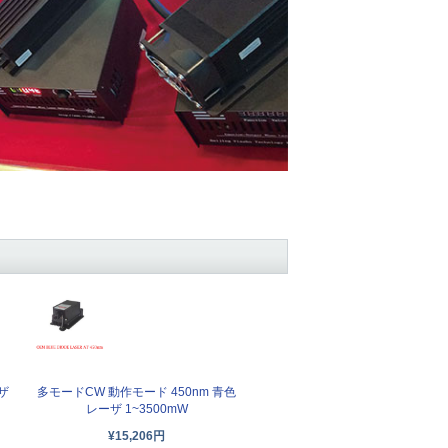
ザ
多モードCW 動作モード 450nm 青色
レーザ 1~3500mW
¥15,206円