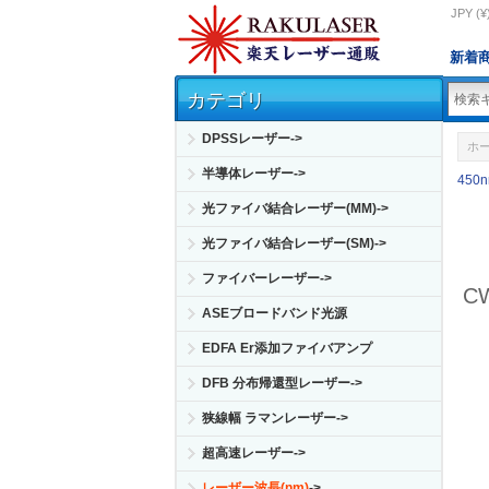
JPY (¥
新着
カテゴリ
DPSSレーザー->
ホ
半導体レーザー->
450
光ファイバ結合レーザー(MM)->
光ファイバ結合レーザー(SM)->
ファイバーレーザー->
C
ASEブロードバンド光源
EDFA Er添加ファイバアンプ
DFB 分布帰還型レーザー->
狭線幅 ラマンレーザー->
超高速レーザー->
レーザー波長(nm)
->