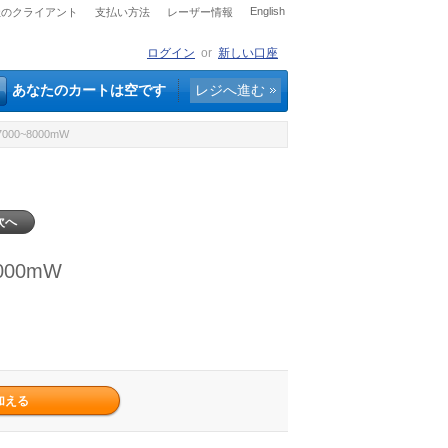
English
社のクライアント
支払い方法
レーザー情報
ログイン
or
新しい口座
あなたのカートは空です
レジへ進む
00~8000mW
次へ
000mW