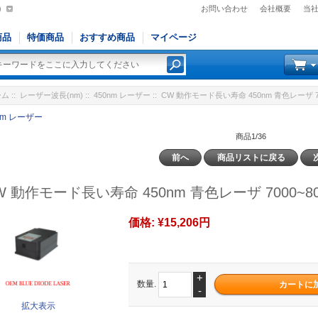
)
お問い合わせ
会社概要
当
商品
特価商品
おすすめ商品
マイページ
ーム
::
レーザー波長(nm)
::
450nm レーザー
:: CW 動作モード長い寿命 450nm 青色レーザ 70
nm レーザー
商品1/36
前へ
商品リストに戻る
W 動作モード長い寿命 450nm 青色レーザ 7000~8
価格:
¥15,206円
+
数量.
-
拡大表示