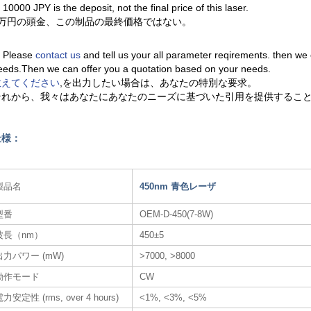
. 10000 JPY is the deposit, not the final price of this laser.
1万円の頭金、この制品の最終価格ではない。
. Please
contact us
and tell us your all parameter reqirements. then we
eeds.Then we can offer you a quotation based on your needs.
教えてください
,を出力したい場合は、あなたの特別な要求。
それから、我々はあなたにあなたのニーズに基づいた引用を提供するこ
仕様：
製品名
450nm 青色レーザ​
型番
OEM-D-450(7-8W)
波長（nm）
450±5
出力パワー (mW)
>7000, >8000
動作モード
CW
力安定性 (rms, over 4 hours)
<1%, <3%, <5%