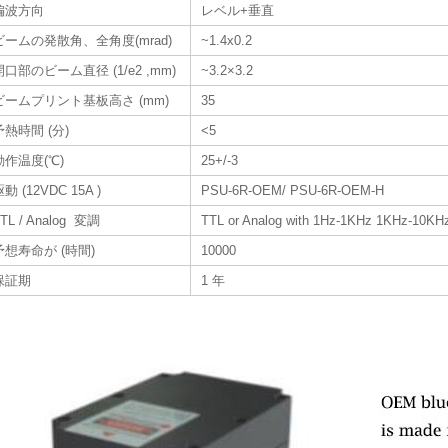
偏波方向
レベル+垂直
ビームの発散角、全角度(mrad)
~1.4x0.2
開口部のビーム直径 (1/e2 ,mm)
~3.2×3.2
ビームプリント基板高さ (mm)
35
予熱時間 (分)
<5
動作温度(℃)
25+/-3
動 (12VDC 15A )
PSU-6R-OEM/ PSU-6R-OEM-H
TL / Analog 変調
TTL or Analog with 1Hz-1KHz 1KHz-10KHz
予想寿命が (時間)
10000
保証期
1 年