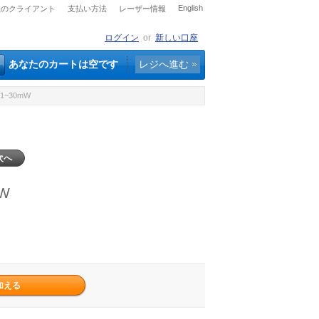
English
社のクライアント
支払い方法
レーザー情報
ログイン
or
新しい口座
あなたのカートは空です
レジへ進む
1~30mW
次へ
W