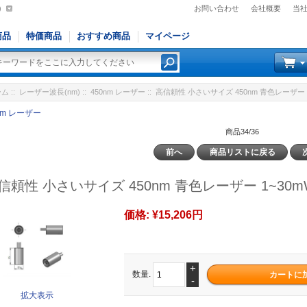
)
お問い合わせ
会社概要
当
商品
特価商品
おすすめ商品
マイページ
ーム
::
レーザー波長(nm)
::
450nm レーザー
:: 高信頼性 小さいサイズ 450nm 青色レーザー 
nm レーザー
商品34/36
前へ
商品リストに戻る
信頼性 小さいサイズ 450nm 青色レーザー 1~30m
価格:
¥15,206円
+
数量.
-
拡大表示