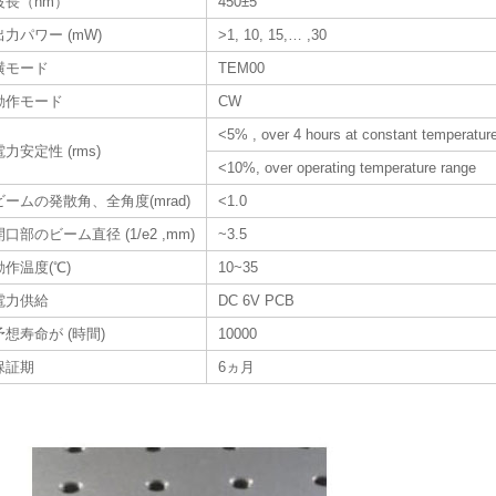
波長（nm）
450±5
出力パワー (mW)
>1, 10, 15,… ,30
横モード
TEM00
動作モード
CW
<5% , over 4 hours at constant temperatur
電力安定性 (rms)
<10%, over operating temperature range
ビームの発散角、全角度(mrad)
<1.0
開口部のビーム直径 (1/e2 ,mm)
~3.5
動作温度(℃)
10~35
電力供給
DC 6V PCB
予想寿命が (時間)
10000
保証期
6ヵ月