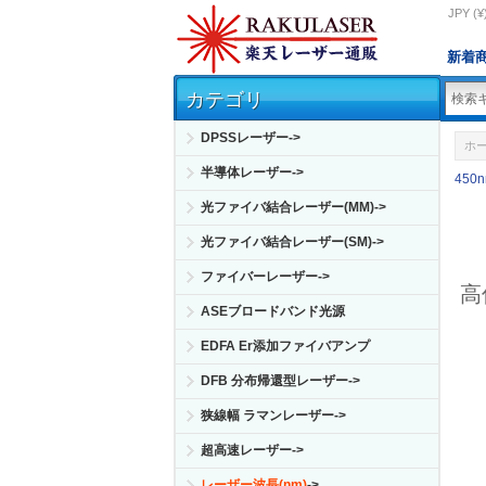
JPY (¥
新着
カテゴリ
DPSSレーザー->
ホ
半導体レーザー->
450
光ファイバ結合レーザー(MM)->
光ファイバ結合レーザー(SM)->
ファイバーレーザー->
高
ASEブロードバンド光源
EDFA Er添加ファイバアンプ
DFB 分布帰還型レーザー->
狭線幅 ラマンレーザー->
超高速レーザー->
レーザー波長(nm)
->