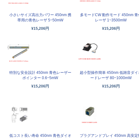
小さいサイズ高出力パワー 450nm 携
多モードCW 動作モード 450nm 青
帯用の青色レーザ 5~50mW
レーザ 1~3500mW
¥15,206円
¥15,206円
特別な安全設計 450nm 青色レーザー
超小型操作簡単 450nm 低雑音ダイ
ポインター 0.6~5mW
ードレーザ 80~1000mW
¥15,206円
¥15,206円
低コスト長い寿命 450nm 青色ダイオ
プラグアンドプレイ 450nm 高安定