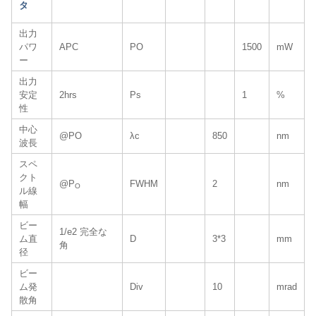
タ
出力
パワ
APC
PO
1500
mW
ー
出力
安定
2hrs
Ps
1
%
性
中心
@PO
λc
850
nm
波長
スペ
クト
@P
FWHM
2
nm
O
ル線
幅
ビー
1/e2 完全な
ム直
D
3*3
mm
角
径
ビー
ム発
Div
10
mrad
散角