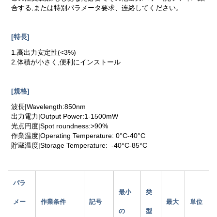
合する,または特別パラメータ要求、连絡してください。
[特長]
1.高出力安定性(<3%)
2.体積が小さく,便利にインストール
[規格]
波長|Wavelength:850nm
出力電力|Output Power:1-1500mW
光点円度|Spot roundness:>90%
作業温度|Operating Temperature: 0°C-40°C
貯蔵温度|Storage Temperature: -40°C-85°C
パラ
最小
类
メー
作業条件
記号
最大
単位
の
型