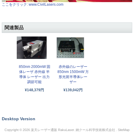
ここをクリック: www.CivilLasers.com
関連製品
赤外線のレーザー
850nm 2000mW 固
850nm 1500mW 方
体レーザ 赤外線 半
形光斑半導体レー
導体 レーザー 出力
ザー
調節可能
¥139,042円
¥148,379円
Desktop Version
Copyright © 2026
楽天レーザー通販 RakuLaser
. 納クール科学技術株式会社 .
SiteMap