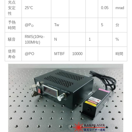
光点
安定
25°C
0.05
mrad
性
予熱
@P
Tw
5
分
O
時間
RMS(10Hz-
騒音
N
1
%
100MHz)
使用
@PO
MTBF
10000
時間
寿命