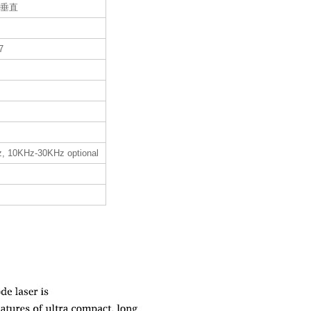
+垂直
7
, 10KHz-30KHz optional