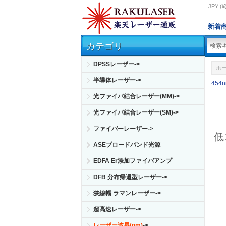
JPY (¥
新着
カテゴリ
DPSSレーザー->
ホ
半導体レーザー->
454
光ファイバ結合レーザー(MM)->
光ファイバ結合レーザー(SM)->
ファイバーレーザー->
低
ASEブロードバンド光源
EDFA Er添加ファイバアンプ
DFB 分布帰還型レーザー->
狭線幅 ラマンレーザー->
超高速レーザー->
レーザー波長(nm)
->