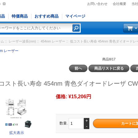
)
お問い合わせ
会社概要
当
商品
特価商品
おすすめ商品
マイページ
ーム
::
レーザー波長(nm)
::
454nm レーザー
:: 低コスト長い寿命 454nm 青色ダイオードレーザ
nm レーザー
商品8/17
前へ
商品リストに戻る
コスト長い寿命 454nm 青色ダイオードレーザ CW 
価格:
¥15,206円
+
数量.
-
拡大表示