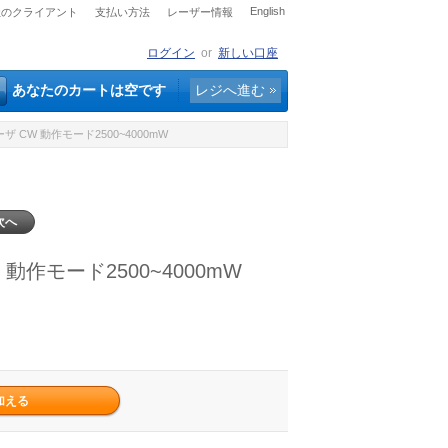
English
社のクライアント
支払い方法
レーザー情報
ログイン
or
新しい口座
あなたのカートは空です
レジへ進む
 CW 動作モード2500~4000mW
次へ
動作モード2500~4000mW