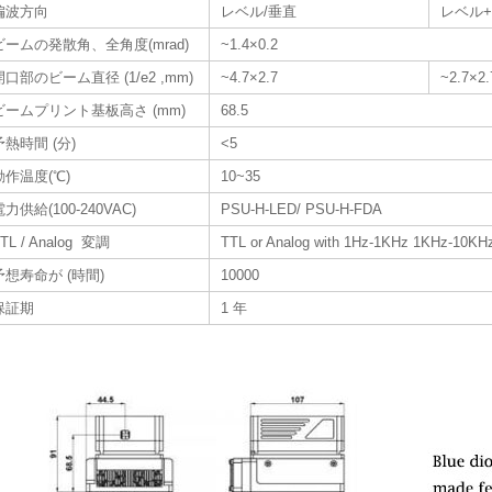
偏波方向
レベル/垂直
レベル
ビームの発散角、全角度(mrad)
~1.4×0.2
開口部のビーム直径 (1/e2 ,mm)
~4.7×2.7
~2.7×2.
ビームプリント基板高さ (mm)
68.5
予熱時間 (分)
<5
動作温度(℃)
10~35
電力供給(100-240VAC)
PSU-H-LED/ PSU-H-FDA
TL / Analog 変調
TTL or Analog with 1Hz-1KHz 1KHz-10KHz
予想寿命が (時間)
10000
保証期
1 年