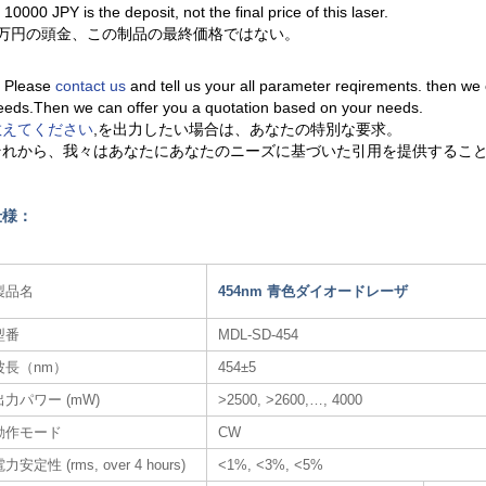
. 10000 JPY is the deposit, not the final price of this laser.
1万円の頭金、この制品の最終価格ではない。
. Please
contact us
and tell us your all parameter reqirements. then we
eeds.Then we can offer you a quotation based on your needs.
教えてください
,を出力したい場合は、あなたの特別な要求。
それから、我々はあなたにあなたのニーズに基づいた引用を提供するこ
仕様：
製品名
454nm 青色ダイオードレーザ​
型番
MDL-SD-454
波長（nm）
454±5
出力パワー (mW)
>2500, >2600,…, 4000
動作モード
CW
力安定性 (rms, over 4 hours)
<1%, <3%, <5%