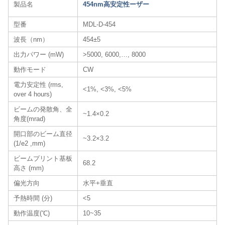
製品名
454nm高安定性ーザー
型番
MDL-D-454
波長（nm）
454±5
出力パワー (mW)
>5000, 6000,…, 8000
動作モード
CW
電力安定性 (rms,
<1%, <3%, <5%
over 4 hours)
ビームの発散角、全
~1.4×0.2
角度(mrad)
開口部のビーム直径
~3.2×3.2
(1/e2 ,mm)
ビームプリント基板
68.2
高さ (mm)
偏光方向
水平+垂直
予熱時間 (分)
<5
動作温度(℃)
10~35