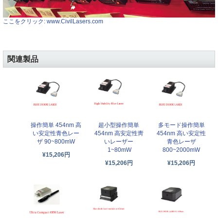
ここをクリック: www.CivilLasers.com
関連製品
操作簡単 454nm 高
超小型操作簡単
多モード操作簡単
い安定性青色レー
454nm 高安定性靑
454nm 高い安定性
ザ 90~800mW
いレーザー
青色レーザ
1~80mW
800~2000mW
¥15,206円
¥15,206円
¥15,206円