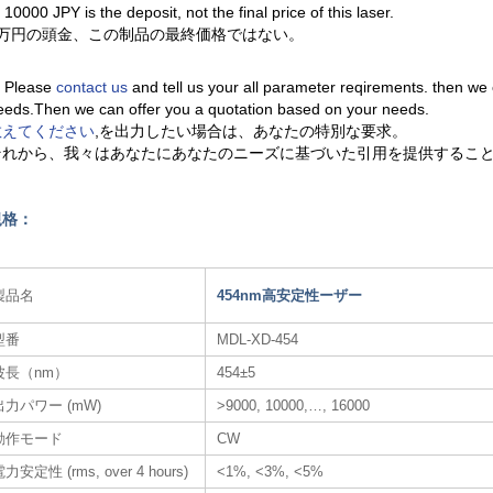
. 10000 JPY is the deposit, not the final price of this laser.
1万円の頭金、この制品の最終価格ではない。
. Please
contact us
and tell us your all parameter reqirements. then we
eeds.Then we can offer you a quotation based on your needs.
教えてください
,を出力したい場合は、あなたの特別な要求。
それから、我々はあなたにあなたのニーズに基づいた引用を提供するこ
規格：
製品名
454nm高安定性ーザー
型番
MDL-XD-454
波長（nm）
454±5
出力パワー (mW)
>9000, 10000,…, 16000
動作モード
CW
力安定性 (rms, over 4 hours)
<1%, <3%, <5%