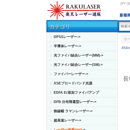
JPY (¥
新着
カテゴリ
DPSSレーザー->
ホ
半導体レーザー->
454
光ファイバ結合レーザー(MM)->
光ファイバ結合レーザー(SM)->
ファイバーレーザー->
長
ASEブロードバンド光源
EDFA Er添加ファイバアンプ
DFB 分布帰還型レーザー->
狭線幅 ラマンレーザー->
超高速レーザー->
レーザー波長(nm)
->