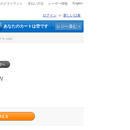
English
社のクライアント
支払い方法
レーザー情報
ログイン
or
新しい口座
あなたのカートは空です
レジへ進む
 9~16W
次へ
W