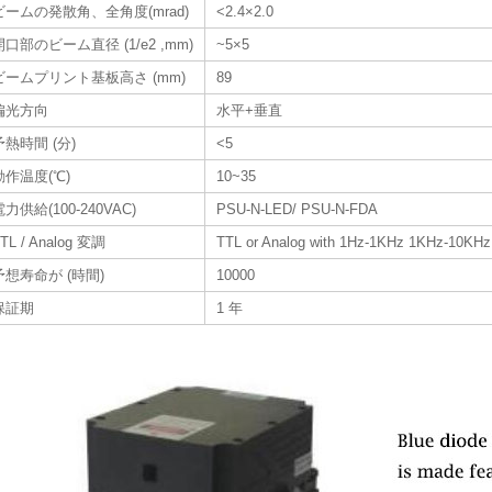
ビームの発散角、全角度(mrad)
<2.4×2.0
開口部のビーム直径 (1/e2 ,mm)
~5×5
ビームプリント基板高さ (mm)
89
偏光方向
水平+垂直
予熱時間 (分)
<5
動作温度(℃)
10~35
電力供給(100-240VAC)
PSU-N-LED/ PSU-N-FDA
TL / Analog 変調
TTL or Analog with 1Hz-1KHz 1KHz-10KHz
予想寿命が (時間)
10000
保証期
1 年