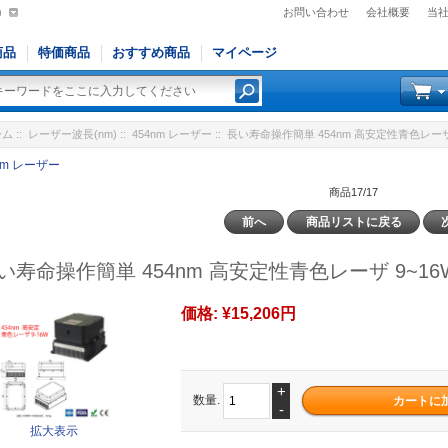
)
お問い合わせ
会社概要
当
商品
特価商品
おすすめ商品
マイページ
ーム
::
レーザー波長(nm)
::
454nm レーザー
:: 長い寿命操作簡単 454nm 高安定性青色レーザ
nm レーザー
商品17/17
前へ
商品リストに戻る
い寿命操作簡単 454nm 高安定性青色レーザ 9~16
価格:
¥15,206円
+
数量.
-
拡大表示