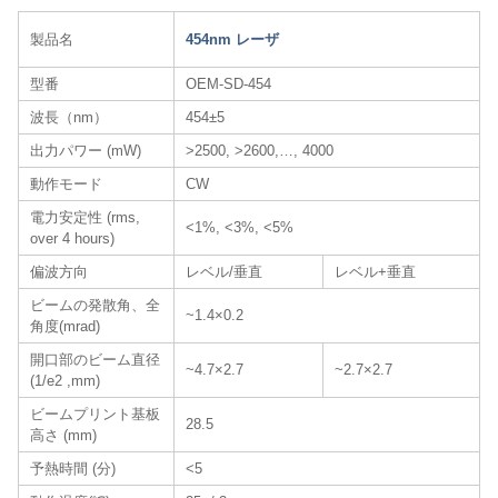
製品名
454nm レーザ​
型番
OEM-SD-454
波長（nm）
454±5
出力パワー (mW)
>2500, >2600,…, 4000
動作モード
CW
電力安定性 (rms,
<1%, <3%, <5%
over 4 hours)
偏波方向
レベル/垂直
レベル+垂直
ビームの発散角、全
~1.4×0.2
角度(mrad)
開口部のビーム直径
~4.7×2.7
~2.7×2.7
(1/e2 ,mm)
ビームプリント基板
28.5
高さ (mm)
予熱時間 (分)
<5