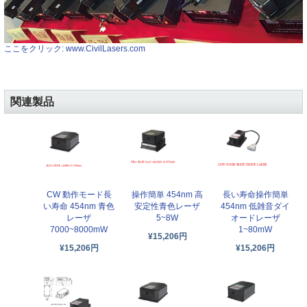
ここをクリック: www.CivilLasers.com
関連製品
CW 動作モード長
操作簡単 454nm 高
長い寿命操作簡単
い寿命 454nm 青色
安定性青色レーザ
454nm 低雑音ダイ
レーザ
5~8W
オードレーザ
7000~8000mW
1~80mW
¥15,206円
¥15,206円
¥15,206円