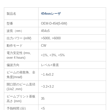
製品名
454nmレーザ​
型番
OEM-D-454(5-6W)
波長（nm）
454±5
出力パワー (mW)
>5000, >6000
動作モード
CW
電力安定性 (rms,
<1%, <3%, <5%
over 4 hours)
偏波方向
レベル+垂直
ビームの発散角、全
~1.4x0.2
角度(mrad)
開口部のビーム直径
~3.2×3.2
(1/e2 ,mm)
ビームプリント基板
35
高さ (mm)
予熱時間 (分)
<5