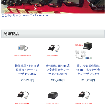
ここをクリック: www.CivilLasers.com
関連製品
操作簡単 454nm 狭
操作簡単 454nm 高
長い寿命操作簡単
線幅ダイオードレ
い安定性青色レー
454nm 高安定性青
ーザ 1~30mW
ザ 90~800mW
色レーザ 9~16W
¥15,206円
¥15,206円
¥15,206円