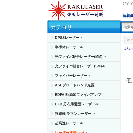
JPY (¥
新着
カテゴリ
DPSSレーザー->
ホ
半導体レーザー->
454
光ファイバ結合レーザー(MM)->
光ファイバ結合レーザー(SM)->
ファイバーレーザー->
低
ASEブロードバンド光源
EDFA Er添加ファイバアンプ
DFB 分布帰還型レーザー->
狭線幅 ラマンレーザー->
超高速レーザー->
レーザー波長(nm)
->