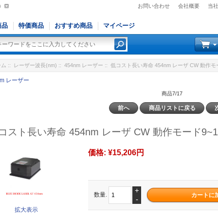
)
お問い合わせ
会社概要
当
商品
特価商品
おすすめ商品
マイページ
ーム
::
レーザー波長(nm)
::
454nm レーザー
:: 低コスト長い寿命 454nm レーザ CW 動作モ
nm レーザー
商品7/17
前へ
商品リストに戻る
コスト長い寿命 454nm レーザ CW 動作モード9~1
価格:
¥15,206円
+
数量.
-
拡大表示