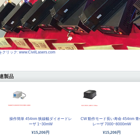
クリック: www.CivilLasers.com
連製品
操作簡単 454nm 狭線幅ダイオードレ
CW 動作モード長い寿命 454nm 青
ーザ 1~30mW
レーザ 7000~8000mW
¥15,206円
¥15,206円