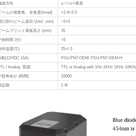
偏波方向
レベル+垂直
ビームの発散角、全角度(mrad)
<2.4×2.0
開口部のビーム直径 (1/e2 ,mm)
~5×5
ビームプリント基板高さ (mm)
35
予熱時間 (分)
<5
動作温度(℃)
25+/-3
駆動(12VDC 15A)
PSU-PN7-OEM/ PSU-PN7-OEM-H
TL / Analog 変調
TTL or Analog with 1Hz-1KHz 1KHz-10KHz
予想寿命が (時間)
10000
保証期
1 年