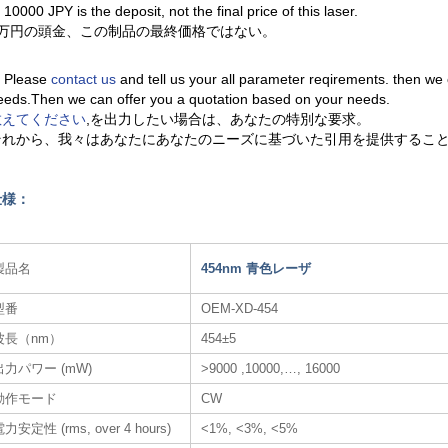
. 10000 JPY is the deposit, not the final price of this laser.
1万円の頭金、この制品の最終価格ではない。
. Please
contact us
and tell us your all parameter reqirements. then we
eeds.Then we can offer you a quotation based on your needs.
教えてください
,を出力したい場合は、あなたの特別な要求。
それから、我々はあなたにあなたのニーズに基づいた引用を提供するこ
仕様：
製品名
454nm 青色レーザ​
型番
OEM-XD-454
波長（nm）
454±5
出力パワー (mW)
>9000 ,10000,…, 16000
動作モード
CW
力安定性 (rms, over 4 hours)
<1%, <3%, <5%