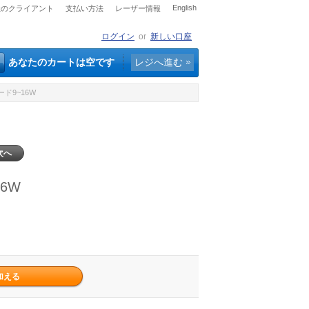
English
社のクライアント
支払い方法
レーザー情報
ログイン
or
新しい口座
あなたのカートは空です
レジへ進む
ード9~16W
次へ
6W