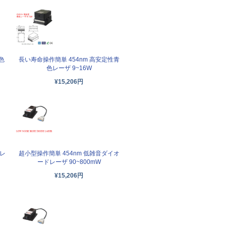
色
長い寿命操作簡単 454nm 高安定性青
色レーザ 9~16W
¥15,206円
超小型操作簡単 454nm 低雑音ダイオ
 レ
ードレーザ 90~800mW
¥15,206円