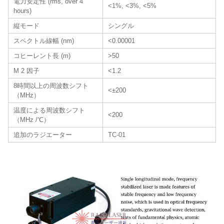
電力安定性 (rms, over 4
<1%, <3%, <5%
hours)
縦モード
シングル
スペクトル線幅 (nm)
<0.00001
コヒーレント長 (m)
>50
M 2 因子
<1.2
8時間以上の周波数シフト
<±200
（MHz）
温度による周波数シフト
<200
（MHz /℃）
追加のラジエーター
TC-01