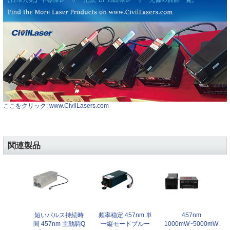
ここをクリック: www.CivilLasers.com
関連製品
短いパルス持続時
频率稳定 457nm 単
457nm
間 457nm 主動調Q
一縦モードブルー
1000mW~5000mW