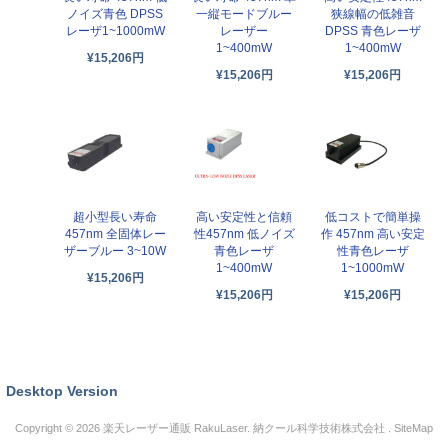
ノイズ青色 DPSS
一縦モードブルー
狭線幅の低雑音
レーザ1~1000mW
レーザー
DPSS 青色レーザ
1~400mW
1~400mW
¥15,206円
¥15,206円
¥15,206円
超小型長い寿命
高い安定性と信頼
低コストで簡単操
457nm 全固体レー
性457nm 低ノイズ
作 457nm 高い安定
ザーブルー 3~10W
青色レーザ
性青色レーザ
1~400mW
1~1000mW
¥15,206円
¥15,206円
¥15,206円
Desktop Version
Copyright © 2026
楽天レーザー通販 RakuLaser
. 納クール科学技術株式会社 .
SiteMap