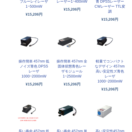
ブルーレイレーザ
レーザー1~400mW
青 DPSSレーザー
1~500mW
CWレーザー TTL変
¥15,206円
調
¥15,206円
¥15,206円
操作簡単 457nm 低
操作簡単 457nm 全
軽量でコンパクト
ノイズ青色 DPSS
固体状態青色レー
なデザイン 457nm
レーザ
ザモジュール
高い安定性ズ青色
1000~2000mW
1~2500mW
レーザ
1000~2000mW
¥15,206円
¥15,206円
¥15,206円
長い寿命 457nm 低
長い寿命 457nm 単
高い安定性457nm