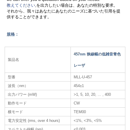
教えてください
,を出力したい場合は、あなたの特別な要求。
それから、我々はあなたにあなたのニーズに基づいた引用を提
供することができます。
規格：
457nm 狭線幅の低雑音青色
製品名
レーザ
型番
MLL-U-457
波長（nm）
454±1
出力パワー (mW)
>1, 5, 10, 20, … , 400
動作モード
CW
横モード
TEM00
電力安定性 (rms, over 4 hours)
<1%, <3%, <5%
スペクトル線幅 (nm)
<0.003