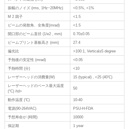
振幅のノイズ (rms, 1Hz~20MHz)
<0.5%, <1%
M 2 因子
<1.5
ビームの発散角、全角度(mrad)
<1.5
開口部のビーム直径 (1/e2 , mm)
0.70±0.05
ビームプリント基板高さ (mm)
27.4
偏光比
>100:1, Vertical±5 degree
予熱後の安定性 (mrad)
<0.05
予熱時間 (分)
<10
レーザーヘッドの消費量(W)
15 (typical) , <25 (40℃)
レーザーヘッドのベース最大温度
50
(°C) /td>
動作温度 (℃)
10-40
電源(90-264VAC)
PSU-H-FDA
予想寿命が (時間)
10000
保証期
1 year