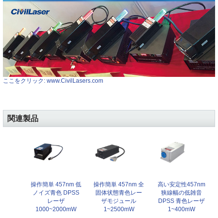
ここをクリック: www.CivilLasers.com
関連製品
操作簡単 457nm 低
操作簡単 457nm 全
高い安定性457nm
ノイズ青色 DPSS
固体状態青色レー
狭線幅の低雑音
レーザ
ザモジュール
DPSS 青色レーザ
1000~2000mW
1~2500mW
1~400mW