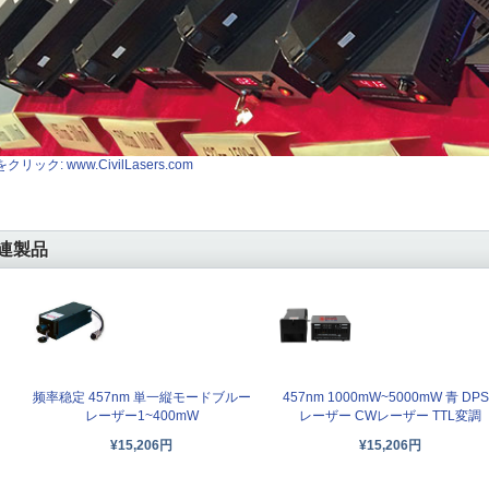
クリック: www.CivilLasers.com
連製品
频率稳定 457nm 単一縦モードブルー
457nm 1000mW~5000mW 青 DP
レーザー1~400mW
レーザー CWレーザー TTL変調
¥15,206円
¥15,206円