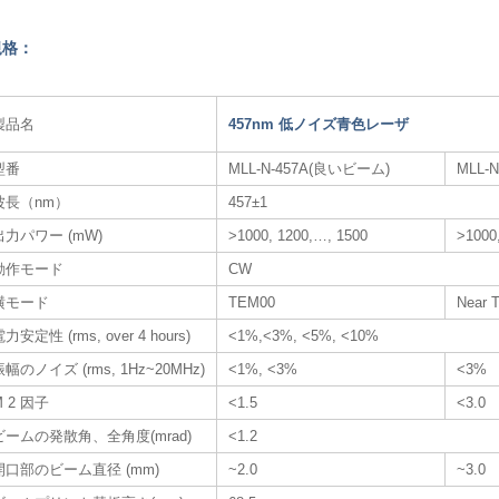
規格：
製品名
457nm 低ノイズ青色レーザ​
型番
MLL-N-457A(良いビーム)
MLL-
波長（nm）
457±1
出力パワー (mW)
>1000, 1200,…, 1500
>1000
動作モード
CW
横モード
TEM00
Near 
力安定性 (rms, over 4 hours)
<1%,<3%, <5%, <10%
振幅のノイズ (rms, 1Hz~20MHz)
<1%, <3%
<3%
M 2 因子
<1.5
<3.0
ビームの発散角、全角度(mrad)
<1.2
開口部のビーム直径 (mm)
~2.0
~3.0