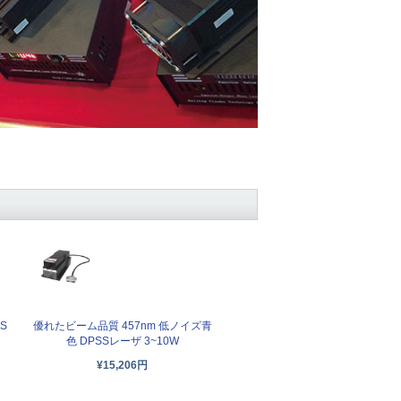
SS
優れたビーム品質 457nm 低ノイズ青
色 DPSSレーザ 3~10W
¥15,206円