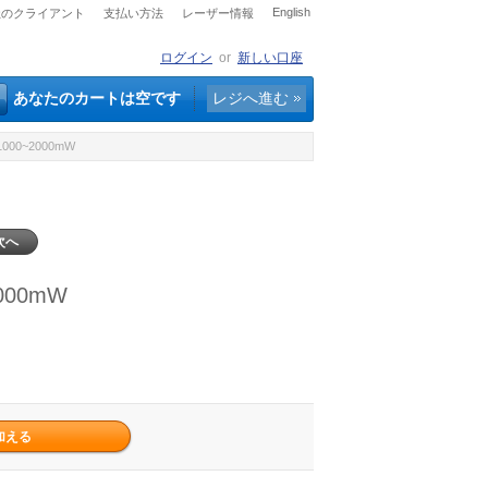
English
社のクライアント
支払い方法
レーザー情報
ログイン
or
新しい口座
あなたのカートは空です
レジへ進む
000~2000mW
次へ
000mW