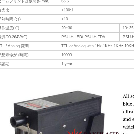
ビームプリント基板高さ(mm)
68.5
偏光比
>100:1
予熱時間 (分)
<10
動作温度(℃)
20~30
10~35
源(90-264VAC)
PSU-H-LED/ PSU-H-FDA
PSU-
TL / Analog 変調
TTL or Analog with 1Hz-1KHz 1KHz-10KH
予想寿命が (時間)
10000
保証期
1 year