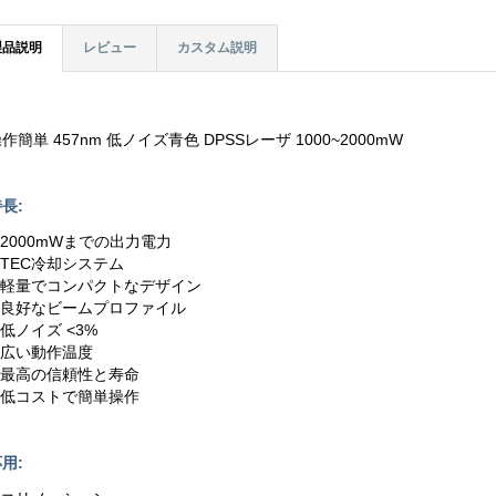
製品説明
レビュー
カスタム説明
作簡単 457nm 低ノイズ青色 DPSSレーザ 1000~2000mW
長:
.2000mWまでの出力電力
.TEC冷却システム
3.軽量でコンパクトなデザイン
4.良好なビームプロファイル
.低ノイズ <3%
6.広い動作温度
7.最高の信頼性と寿命
8.低コストで簡単操作
用: