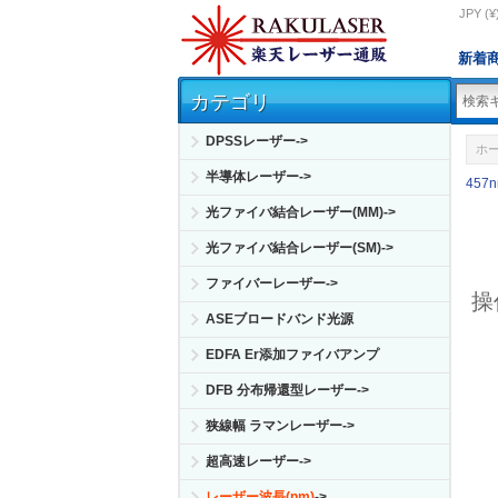
JPY (¥
新着
カテゴリ
DPSSレーザー->
ホ
半導体レーザー->
457
光ファイバ結合レーザー(MM)->
光ファイバ結合レーザー(SM)->
ファイバーレーザー->
操
ASEブロードバンド光源
EDFA Er添加ファイバアンプ
DFB 分布帰還型レーザー->
狭線幅 ラマンレーザー->
超高速レーザー->
レーザー波長(nm)
->