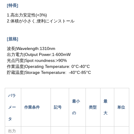
[特長]
1.高出力安定性(<3%)
2.体積が小さく,便利にインストール
[規格]
波長|Wavelength:1310nm
出力電力|Output Power:1-600mW
光点円度|Spot roundness:>90%
作業温度|Operating Temperature: 0°C-40°C
貯蔵温度|Storage Temperature: -40°C-85°C
パラ
最小
最
メー
作業条件
記号
类型
単位
の
大
タ
出力