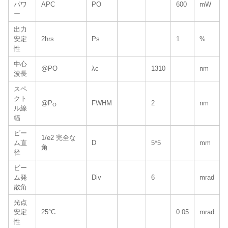
パワ
APC
PO
600
mW
ー
出力
安定
2hrs
Ps
1
%
性
中心
@PO
λc
1310
nm
波長
スペ
クト
@P
FWHM
2
nm
O
ル線
幅
ビー
1/e2 完全な
ム直
D
5*5
mm
角
径
ビー
ム発
Div
6
mrad
散角
光点
安定
25°C
0.05
mrad
性