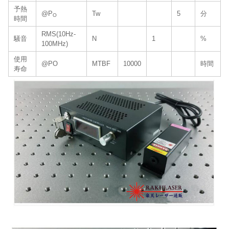
予熱
@P
Tw
5
分
O
時間
RMS(10Hz-
騒音
N
1
%
100MHz)
使用
@PO
MTBF
10000
時間
寿命